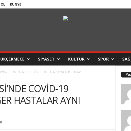
 OL
KÜNYE
ÇÜKÇEKMECE
SİYASET
KÜLTÜR
SPOR
SAĞ
VİD-19 HASTALARI İLE DİĞER HASTALAR AYNI KUYRUKTA”
Ya
Sİ’NDE COVİD-19
ĞER HASTALAR AYNI
0