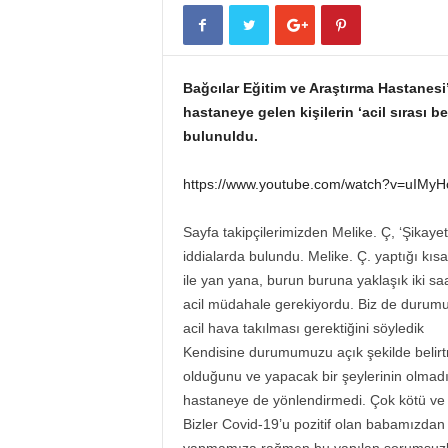
Bağcılar Eğitim ve Araştırma Hastanesi
hastaneye gelen kişilerin ‘acil sırası 
bulunuldu.
https://www.youtube.com/watch?v=uIMy
Sayfa takipçilerimizden Melike. Ç, ‘Şikay
iddialarda bulundu. Melike. Ç. yaptığı kı
ile yan yana, burun buruna yaklaşık iki s
acil müdahale gerekiyordu. Biz de durumu g
acil hava takılması gerektiğini söyledik
Kendisine durumumuzu açık şekilde belirt
olduğunu ve yapacak bir şeylerinin olmadığ
hastaneye de yönlendirmedi. Çok kötü ve zo
Bizler Covid-19’u pozitif olan babamızdan