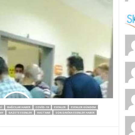
SI
BAĞCILAR HABER
COVID-19
ESENLER
ESENLER GÜNDEM
AY
GAZETE ESENLER
HASTANE
SON DAKIKA ESENLER HABER