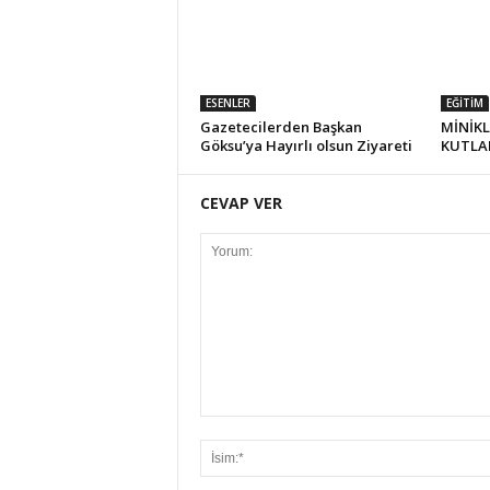
ESENLER
EĞİTİM
Gazetecilerden Başkan
MİNİK
Göksu’ya Hayırlı olsun Ziyareti
KUTL
CEVAP VER