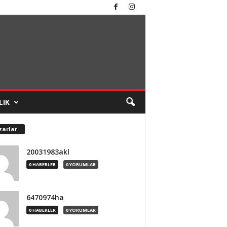
LIK
zarlar
20031983akl
0 HABERLER
0 YORUMLAR
6470974ha
0 HABERLER
0 YORUMLAR