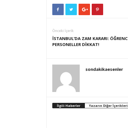
Önceki İçerik
İSTANBUL’DA ZAM KARARI: ÖĞRENCİ
PERSONELLER DİKKAT!
sondakikaesenler
İlgili Haberler
Yazarın Diğer İçerikleri