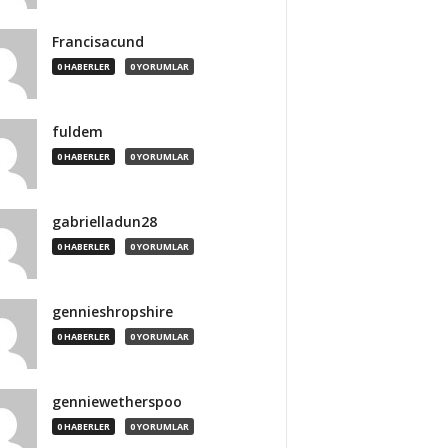
Francisacund
0 HABERLER
0 YORUMLAR
fuldem
0 HABERLER
0 YORUMLAR
gabrielladun28
0 HABERLER
0 YORUMLAR
gennieshropshire
0 HABERLER
0 YORUMLAR
genniewetherspoo
0 HABERLER
0 YORUMLAR