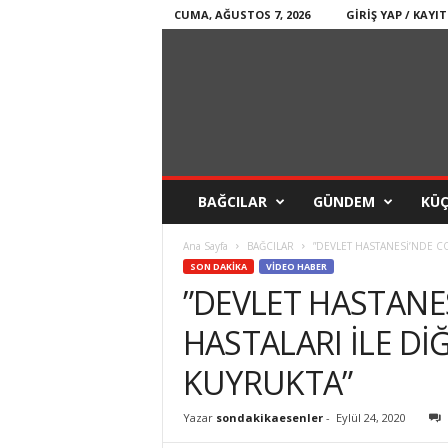
CUMA, AĞUSTOS 7, 2026
GIRIŞ YAP / KAYIT
BAĞCILAR
GÜNDEM
KÜ
Ana Sayfa
BAĞCILAR
”DEVLET HASTANESİ’NDE CO
SON DAKİKA
VİDEO HABER
”DEVLET HASTANE
HASTALARI İLE Dİ
KUYRUKTA”
Yazar
sondakikaesenler
-
Eylül 24, 2020