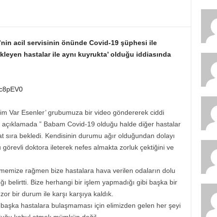
’nin acil servisinin önünde Covid-19 şüphesi ile
bekleyen hastalar ile aynı kuyrukta’ olduğu iddiasında
Hc8pEV0
etim Var Esenler’ grubumuza bir video göndererek ciddi
sa açıklamada ” Babam Covid-19 olduğu halde diğer hastalar
aat sıra bekledi. Kendisinin durumu ağır olduğundan dolayı
örevli doktora ileterek nefes almakta zorluk çektiğini ve
memize rağmen bize hastalara hava verilen odaların dolu
ı belirtti. Bize herhangi bir işlem yapmadığı gibi başka bir
r bir durum ile karşı karşıya kaldık.
 başka hastalara bulaşmaması için elimizden gelen her şeyi