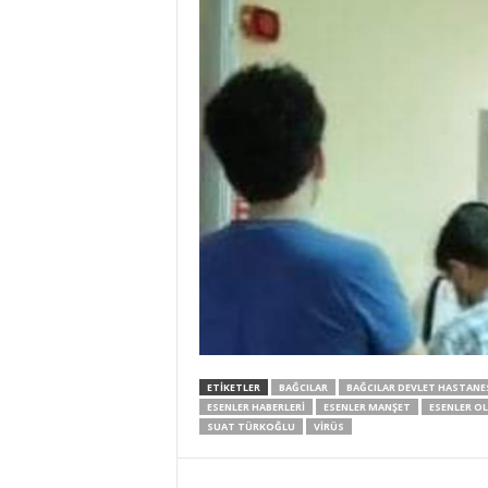
ETIKETLER
BAĞCILAR
BAĞCILAR DEVLET HASTANE
ESENLER HABERLERI
ESENLER MANŞET
ESENLER OL
SUAT TÜRKOĞLU
VIRÜS