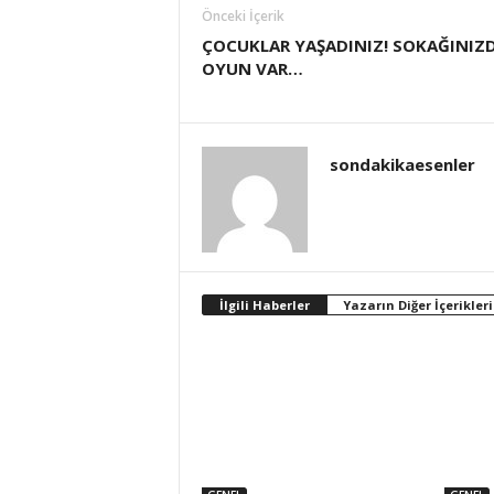
Önceki İçerik
ÇOCUKLAR YAŞADINIZ! SOKAĞINIZ
OYUN VAR…
sondakikaesenler
İlgili Haberler
Yazarın Diğer İçerikleri