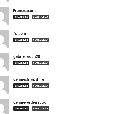
Francisacund
0 HABERLER
0 YORUMLAR
fuldem
0 HABERLER
0 YORUMLAR
gabrielladun28
0 HABERLER
0 YORUMLAR
gennieshropshire
0 HABERLER
0 YORUMLAR
genniewetherspoo
0 HABERLER
0 YORUMLAR