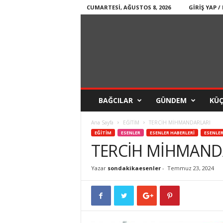
CUMARTESI, AĞUSTOS 8, 2026
GIRIŞ YAP /
BAĞCILAR
GÜNDEM
KÜ
Ana Sayfa
EĞİTİM
TERCİH MİHMANDARLARI
EĞİTİM
ESENLER
ESENLER HABERLERİ
ESENLER
TERCİH MİHMAND
Yazar
sondakikaesenler
-
Temmuz 23, 2024