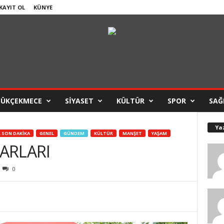
 KAYIT OL
KÜNYE
ÇÜKÇEKMECE
SİYASET
KÜLTÜR
SPOR
SAĞ
Ya
 SON DAKİKA
GENEL
GÜNDEM
KÜLTÜR
MANŞET
YAŞAM
ARLARI
0