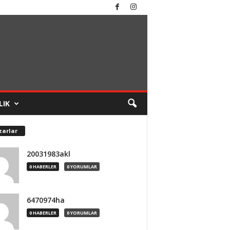
LIK
zarlar
20031983akl
0 HABERLER
0 YORUMLAR
6470974ha
0 HABERLER
0 YORUMLAR