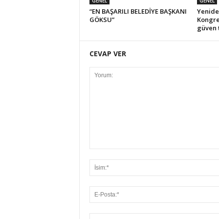
GENEL
GENEL
“EN BAŞARILI BELEDİYE BAŞKANI
Yeniden
GÖKSU”
Kongre
güven 
CEVAP VER