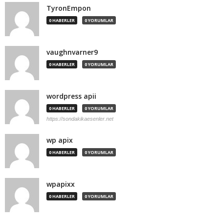
TyronEmpon
0 HABERLER
0 YORUMLAR
vaughnvarner9
0 HABERLER
0 YORUMLAR
wordpress apii
0 HABERLER
0 YORUMLAR
https://sondakikaesenler.net
wp apix
0 HABERLER
0 YORUMLAR
wpapixx
0 HABERLER
0 YORUMLAR