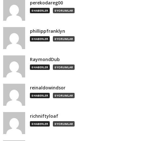
perekodareg00
0 HABERLER
0 YORUMLAR
phillippfranklyn
0 HABERLER
0 YORUMLAR
RaymondDub
0 HABERLER
0 YORUMLAR
reinaldowindsor
0 HABERLER
0 YORUMLAR
richniftyloaf
0 HABERLER
0 YORUMLAR