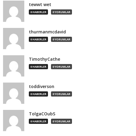
tewwt wet
0 HABERLER
0 YORUMLAR
thurmanmcdavid
0 HABERLER
0 YORUMLAR
TimothyCathe
0 HABERLER
0 YORUMLAR
toddiverson
0 HABERLER
0 YORUMLAR
TolgaCOubS
0 HABERLER
0 YORUMLAR