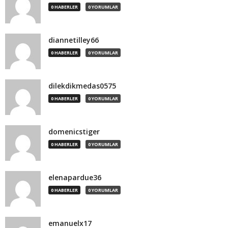
0 HABERLER
0 YORUMLAR
diannetilley66
0 HABERLER
0 YORUMLAR
dilekdikmedas0575
0 HABERLER
0 YORUMLAR
domenicstiger
0 HABERLER
0 YORUMLAR
elenapardue36
0 HABERLER
0 YORUMLAR
emanuelx17