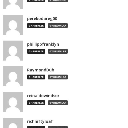
perekodareg00
0 HABERLER
0 YORUMLAR
phillippfranklyn
0 HABERLER
0 YORUMLAR
RaymondDub
0 HABERLER
0 YORUMLAR
reinaldowindsor
0 HABERLER
0 YORUMLAR
richniftyloaf