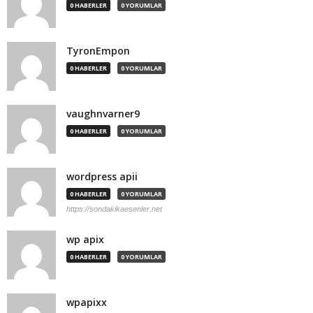
0 HABERLER
0 YORUMLAR
TyronEmpon
0 HABERLER
0 YORUMLAR
vaughnvarner9
0 HABERLER
0 YORUMLAR
wordpress apii
0 HABERLER
0 YORUMLAR
https://sondakikaesenler.net
wp apix
0 HABERLER
0 YORUMLAR
wpapixx