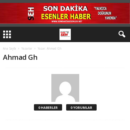
Ana Sayfa
Yazarlar
Yazar: Ahmad Gh
Ahmad Gh
0 HABERLER
0 YORUMLAR