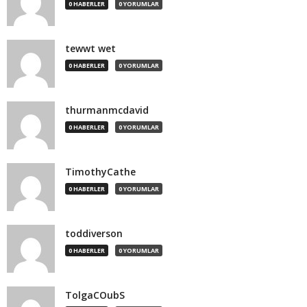
0 HABERLER
0 YORUMLAR
tewwt wet
0 HABERLER
0 YORUMLAR
thurmanmcdavid
0 HABERLER
0 YORUMLAR
TimothyCathe
0 HABERLER
0 YORUMLAR
toddiverson
0 HABERLER
0 YORUMLAR
TolgaCOubS