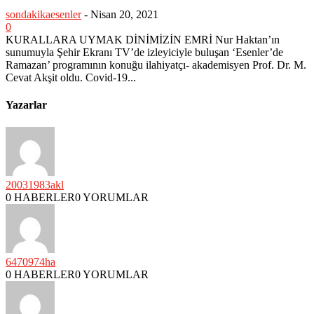
sondakikaesenler
-
Nisan 20, 2021
0
KURALLARA UYMAK DİNİMİZİN EMRİ Nur Haktan’ın
sunumuyla Şehir Ekranı TV’de izleyiciyle buluşan ‘Esenler’de
Ramazan’ programının konuğu ilahiyatçı- akademisyen Prof. Dr. M.
Cevat Akşit oldu. Covid-19...
Yazarlar
20031983akl
0 HABERLER
0 YORUMLAR
6470974ha
0 HABERLER
0 YORUMLAR