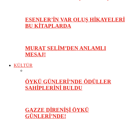
ESENLER’İN VAR OLUŞ HİKAYELERİ
BU KİTAPLARDA
MURAT SELİM’DEN ANLAMLI
MESAJ!
KÜLTÜR
ÖYKÜ GÜNLERİ’NDE ÖDÜLLER
SAHİPLERİNİ BULDU
GAZZE DİRENİŞİ ÖYKÜ
GÜNLERİ’NDE!