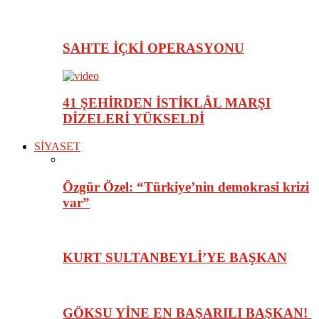
SAHTE İÇKİ OPERASYONU
41 ŞEHİRDEN İSTİKLÂL MARŞI
DİZELERİ YÜKSELDİ
SİYASET
Özgür Özel: “Türkiye’nin demokrasi krizi
var”
KURT SULTANBEYLİ’YE BAŞKAN
GÖKSU YİNE EN BAŞARILI BAŞKAN!