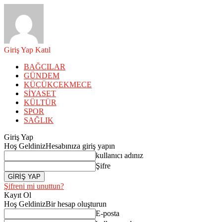
Giriş Yap
Katıl
BAĞCILAR
GÜNDEM
KÜÇÜKÇEKMECE
SİYASET
KÜLTÜR
SPOR
SAĞLIK
Giriş Yap
Hoş Geldiniz
Hesabınıza giriş yapın
kullanıcı adınız
Şifre
Şifreni mi unuttun?
Kayıt Ol
Hoş Geldiniz
Bir hesap oluşturun
E-posta