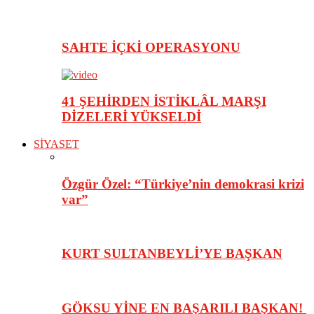
SAHTE İÇKİ OPERASYONU
41 ŞEHİRDEN İSTİKLÂL MARŞI
DİZELERİ YÜKSELDİ
SİYASET
Özgür Özel: “Türkiye’nin demokrasi krizi
var”
KURT SULTANBEYLİ’YE BAŞKAN
GÖKSU YİNE EN BAŞARILI BAŞKAN!