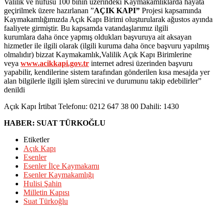
Valilik ve nüfusu 100 binin üzerindeki Kaymakamlıklarda hayata
geçirilmek üzere hazırlanan ”
AÇIK KAPI”
Projesi kapsamında
Kaymakamlığımızda Açık Kapı Birimi oluşturularak ağustos ayında
faaliyete girmiştir. Bu kapsamda vatandaşlarımız ilgili
kurumlara daha önce yapmış oldukları başvuruya ait aksayan
hizmetler ile ilgili olarak (ilgili kuruma daha önce başvuru yapılmış
olmalıdır) bizzat Kaymakamlık,Valilik Açık Kapı Birimlerine
veya
www.acikkapi.gov.tr
internet adresi üzerinden başvuru
yapabilir, kendilerine sistem tarafından gönderilen kısa mesajda yer
alan bilgilerle ilgili işlem sürecini ve durumunu takip edebilirler”
denildi
Açık Kapı İrtibat Telefonu: 0212 647 38 00 Dahili: 1430
HABER: SUAT TÜRKOĞLU
Etiketler
Açık Kapı
Esenler
Esenler İlçe Kaymakamı
Esenler Kaymakamlığı
Hulisi Şahin
Milletin Kapısı
Suat Türkoğlu