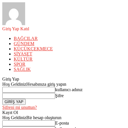
Giriş Yap
Katıl
BAĞCILAR
GÜNDEM
KÜÇÜKÇEKMECE
SİYASET
KÜLTÜR
SPOR
SAĞLIK
Giriş Yap
Hoş Geldiniz
Hesabınıza giriş yapın
kullanıcı adınız
Şifre
Şifreni mi unuttun?
Kayıt Ol
Hoş Geldiniz
Bir hesap oluşturun
E-posta