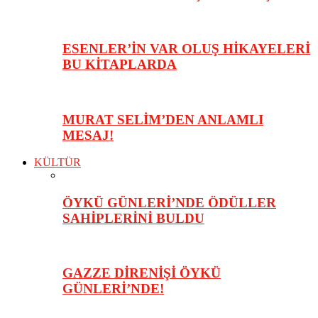
ESENLER’İN VAR OLUŞ HİKAYELERİ
BU KİTAPLARDA
MURAT SELİM’DEN ANLAMLI
MESAJ!
KÜLTÜR
ÖYKÜ GÜNLERİ’NDE ÖDÜLLER
SAHİPLERİNİ BULDU
GAZZE DİRENİŞİ ÖYKÜ
GÜNLERİ’NDE!