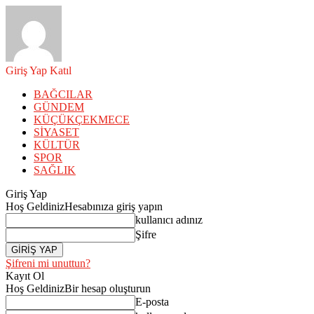
Giriş Yap
Katıl
BAĞCILAR
GÜNDEM
KÜÇÜKÇEKMECE
SİYASET
KÜLTÜR
SPOR
SAĞLIK
Giriş Yap
Hoş Geldiniz
Hesabınıza giriş yapın
kullanıcı adınız
Şifre
Şifreni mi unuttun?
Kayıt Ol
Hoş Geldiniz
Bir hesap oluşturun
E-posta