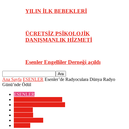
YILIN İLK BEBEKLERİ
ÜCRETSİZ PSİKOLOJİK
DANIŞMANLIK HİZMETİ
Esenler Engelliler Derneği açıldı
Ana Sayfa
ESENLER
Esenler’de Radyoculara Dünya Radyo
Günü’nde Ödül
ESENLER
ESENLER HABERLERİ
ESENLER SON DAKİKA
KÜLTÜR
MANŞET
SON DAKİKA
YAŞAM