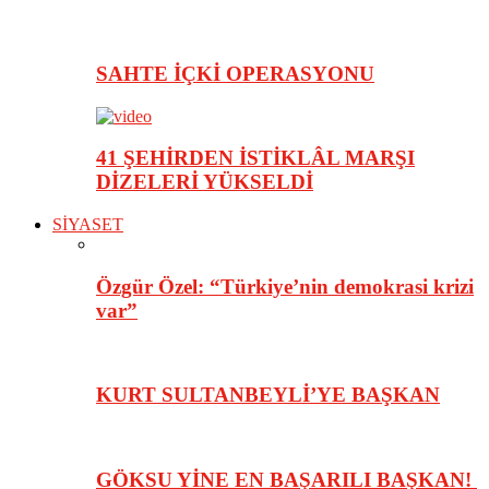
SAHTE İÇKİ OPERASYONU
41 ŞEHİRDEN İSTİKLÂL MARŞI
DİZELERİ YÜKSELDİ
SİYASET
Özgür Özel: “Türkiye’nin demokrasi krizi
var”
KURT SULTANBEYLİ’YE BAŞKAN
GÖKSU YİNE EN BAŞARILI BAŞKAN!