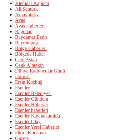
Alemdar Kapucu
Ali Şentürk
Arnavutköy
Avas
Avas Haberleri
Bağcılar
Baydamar Ersin
Bayrampaşa
Bölge Haberleri
Bölgede Haber
Cem Aslan
Cenk Alptekin
Dünya Radyocular Günü
Durusu
Ersin Koçbuğ
Esenler
Esenler Belediyesi
Esenler Gündem
Esenler Haberler
Esenler haberleri
Esenler Kaymakamlığı
Esenler Olay
Esenler Yerel Haberler
Fikret Kocamaz
Gazete