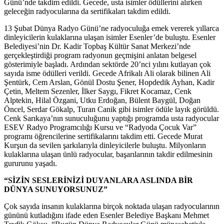
Günü’nde takdim edildi. Gecede, usta isimler ödüllerini alırken
geleceğin radyocularına da sertifikaları takdim edildi.
13 Şubat Dünya Radyo Günü’ne radyoculuğa emek vererek yıllarca
dinleyicilerin kulaklarına ulaşan isimler Esenler’de buluştu. Esenler
Belediyesi’nin Dr. Kadir Topbaş Kültür Sanat Merkezi’nde
gerçekleştirdiği program radyonun geçmişini anlatan belgesel
gösterimiyle başladı. Ardından sektörde 20’nci yılını kutlayan çok
sayıda isme ödülleri verildi. Gecede Afrikalı Ali olarak bilinen Ali
Şentürk, Cem Arslan, Gönül Dostu Şener, Hopdedik Ayhan, Kadir
Çetin, Meltem Sezenler, İlker Saygı, Fikret Kocamaz, Cenk
Alptekin, Hilal Özgani, Utku Erdoğan, Bülent Baygül, Doğan
Öncel, Serdar Gökalp, Turan Canik gibi isimler ödüle layık görüldü.
Cenk Sarıkaya’nın sunuculuğunu yaptığı programda usta radyocular
ESEV Radyo Programcılığı Kursu ve “Radyoda Çocuk Var”
programı öğrencilerine sertifikalarını takdim etti. Gecede Murat
Kurşun da sevilen şarkılarıyla dinleyicilerle buluştu. Milyonların
kulaklarına ulaşan ünlü radyocular, başarılarının takdir edilmesinin
gururunu yaşadı.
“SİZİN SESLERİNİZİ DUYANLARA ASLINDA BİR
DÜNYA SUNUYORSUNUZ”
Çok sayıda insanın kulaklarına birçok noktada ulaşan radyocularının
gününü kutladığını ifade eden Esenler Belediye Başkanı Mehmet