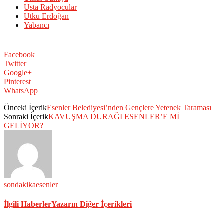
Usta Radyocular
Utku Erdoğan
Yabancı
Facebook
Twitter
Google+
Pinterest
WhatsApp
Önceki İçerik
Esenler Belediyesi’nden Gençlere Yetenek Taraması
Sonraki İçerik
KAVUŞMA DURAĞI ESENLER’E Mİ
GELİYOR?
sondakikaesenler
İlgili Haberler
Yazarın Diğer İçerikleri