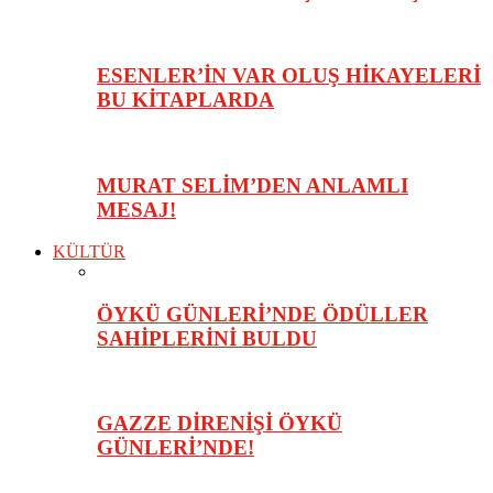
ESENLER’İN VAR OLUŞ HİKAYELERİ
BU KİTAPLARDA
MURAT SELİM’DEN ANLAMLI
MESAJ!
KÜLTÜR
ÖYKÜ GÜNLERİ’NDE ÖDÜLLER
SAHİPLERİNİ BULDU
GAZZE DİRENİŞİ ÖYKÜ
GÜNLERİ’NDE!