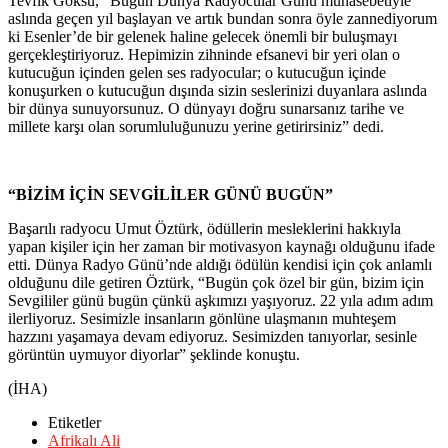
Tevfik Göksu, “Bugün Dünya Radyocular Günü münasebetiyle
aslında geçen yıl başlayan ve artık bundan sonra öyle zannediyorum
ki Esenler’de bir gelenek haline gelecek önemli bir buluşmayı
gerçekleştiriyoruz. Hepimizin zihninde efsanevi bir yeri olan o
kutucuğun içinden gelen ses radyocular; o kutucuğun içinde
konuşurken o kutucuğun dışında sizin seslerinizi duyanlara aslında
bir dünya sunuyorsunuz. O dünyayı doğru sunarsanız tarihe ve
millete karşı olan sorumluluğunuzu yerine getirirsiniz” dedi.
“BİZİM İÇİN SEVGİLİLER GÜNÜ BUGÜN”
Başarılı radyocu Umut Öztürk, ödüllerin mesleklerini hakkıyla
yapan kişiler için her zaman bir motivasyon kaynağı olduğunu ifade
etti. Dünya Radyo Günü’nde aldığı ödülün kendisi için çok anlamlı
olduğunu dile getiren Öztürk, “Bugün çok özel bir gün, bizim için
Sevgililer günü bugün çünkü aşkımızı yaşıyoruz. 22 yıla adım adım
ilerliyoruz. Sesimizle insanların gönlüne ulaşmanın muhteşem
hazzını yaşamaya devam ediyoruz. Sesimizden tanıyorlar, sesinle
görüntün uymuyor diyorlar” şeklinde konuştu.
(İHA)
Etiketler
Afrikalı Ali