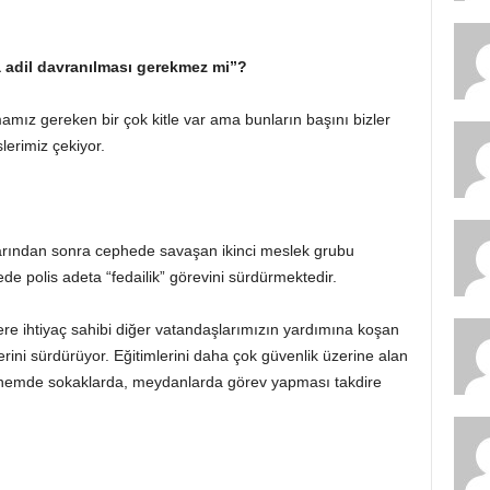
 adil davranılması gerekmez mi”?
amamız gereken bir çok kitle var ama bunların başını bizler
lerimiz çekiyor.
larından sonra cephede savaşan ikinci meslek grubu
de polis adeta “fedailik” görevini sürdürmektedir.
re ihtiyaç sahibi diğer vatandaşlarımızın yardımına koşan
lerini sürdürüyor. Eğitimlerini daha çok güvenlik üzerine alan
dönemde sokaklarda, meydanlarda görev yapması takdire