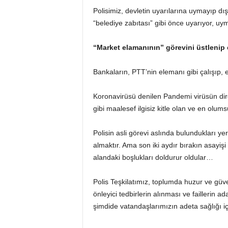
Polisimiz, devletin uyarılarına uymayıp dış
“belediye zabıtası” gibi önce uyarıyor, uy
“Market elamanının” görevini üstlenip e
Bankaların, PTT’nin elemanı gibi çalışıp, 
Koronavirüsü denilen Pandemi virüsün direkt
gibi maalesef ilgisiz kitle olan ve en olum
Polisin asli görevi aslında bulundukları yer
almaktır. Ama son iki aydır bırakın asayişi 
alandaki boşlukları doldurur oldular…
Polis Teşkilatımız, toplumda huzur ve gü
önleyici tedbirlerin alınması ve faillerin 
şimdide vatandaşlarımızın adeta sağlığı 