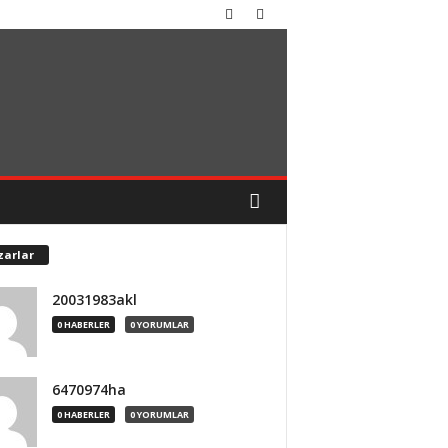
zarlar
20031983akl
0 HABERLER
0 YORUMLAR
6470974ha
0 HABERLER
0 YORUMLAR