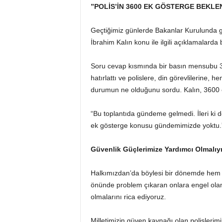
”POLİS’İN 3600 EK GÖSTERGE BEKLE
Geçtiğimiz günlerde Bakanlar Kurulunda 
İbrahim Kalın konu ile ilgili açıklamalarda
Soru cevap kısmında bir basın mensubu 3
hatırlattı ve polislere, din görevlilerine
durumun ne olduğunu sordu. Kalın, 3600 ek 
“Bu toplantıda gündeme gelmedi. İleri ki
ek gösterge konusu gündemimizde yoktu.”
Güvenlik Güçlerimize Yardımcı Olmalıy
Halkımızdan’da böylesi bir dönemde hem S
önünde problem çıkaran onlara engel olan d
olmalarını rica ediyoruz.
Milletimizin güven kaynağı olan polisleri