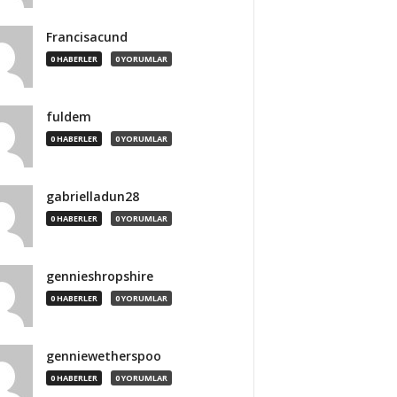
Francisacund
0 HABERLER
0 YORUMLAR
fuldem
0 HABERLER
0 YORUMLAR
gabrielladun28
0 HABERLER
0 YORUMLAR
gennieshropshire
0 HABERLER
0 YORUMLAR
genniewetherspoo
0 HABERLER
0 YORUMLAR