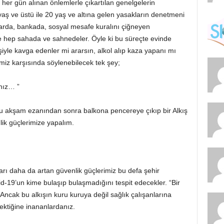
er gün alınan önlemlerle çıkartılan genelgelerin
 yaş ve üstü ile 20 yaş ve altına gelen yasakların denetmeni
zarda, bankada, sosyal mesafe kuralını çiğneyen
e hep sahada ve sahnedeler. Öyle ki bu süreçte evinde
iyle kavga edenler mi ararsın, alkol alıp kaza yapanı mı
imiz karşısında söylenebilecek tek şey;
ınız… ”
 bu akşam ezanından sonra balkona pencereye çıkıp bir Alkış
ik güçlerimize yapalım.
arı daha da artan güvenlik güçlerimiz bu defa şehir
id-19’un kime bulaşıp bulaşmadığını tespit edecekler. “Bir
. Ancak bu alkışın kuru kuruya değil sağlık çalışanlarına
rektiğine inananlardanız.