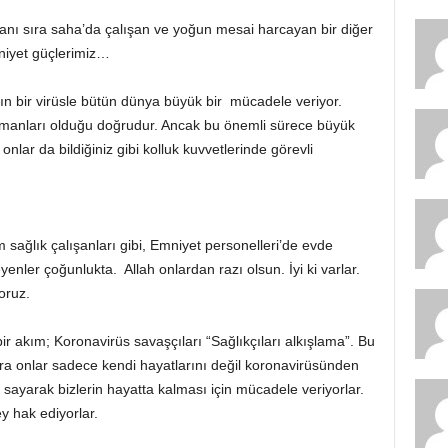
yanı sıra saha’da çalışan ve yoğun mesai harcayan bir diğer
niyet güçlerimiz…
lgın bir virüsle bütün dünya büyük bir mücadele veriyor.
ramanları olduğu doğrudur. Ancak bu önemli sürece büyük
onlar da bildiğiniz gibi kolluk kuvvetlerinde görevli
sağlık çalışanları gibi, Emniyet personelleri’de evde
enler çoğunlukta. Allah onlardan razı olsun. İyi ki varlar.
oruz.
 bir akım; Koronavirüs savaşçıları “Sağlıkçıları alkışlama”. Bu
 Zira onlar sadece kendi hayatlarını değil koronavirüsünden
 sayarak bizlerin hayatta kalması için mücadele veriyorlar.
y hak ediyorlar.