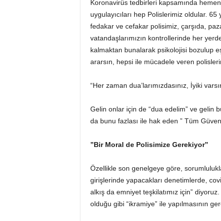
Koronavirüs tedbirleri kapsamında hemen h
uygulayıcıları hep Polislerimiz oldular. 65
fedakar ve cefakar polisimiz, çarşıda, pa
vatandaşlarımızın kontrollerinde her yerd
kalmaktan bunalarak psikolojisi bozulup eş
ararsın, hepsi ile mücadele veren polisler
“Her zaman dua’larımızdasınız, İyiki vars
Gelin onlar için de “dua edelim” ve gelin
da bunu fazlası ile hak eden ” Tüm Güvenl
”Bir Moral de Polisimize Gerekiyor”
Özellikle son genelgeye göre, sorumlulukl
girişlerinde yapacakları denetimlerde, cov
alkış da emniyet teşkilatımız için” diyoruz
olduğu gibi “ikramiye” ile yapılmasının ge