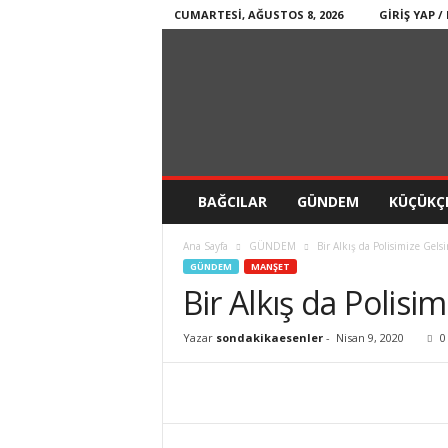
CUMARTESI, AĞUSTOS 8, 2026
GIRIŞ YAP /
BAĞCILAR
GÜNDEM
KÜÇÜKÇ
Ana Sayfa
GÜNDEM
Bir Alkış da Polisimize Gels
GÜNDEM
MANŞET
Bir Alkış da Polisi
Yazar
sondakikaesenler
-
Nisan 9, 2020
0