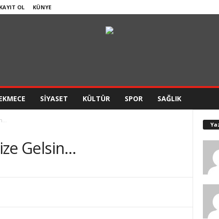
 KAYIT OL
KÜNYE
EKMECE
SİYASET
KÜLTÜR
SPOR
SAĞLIK
in…
Ya
mize Gelsin…