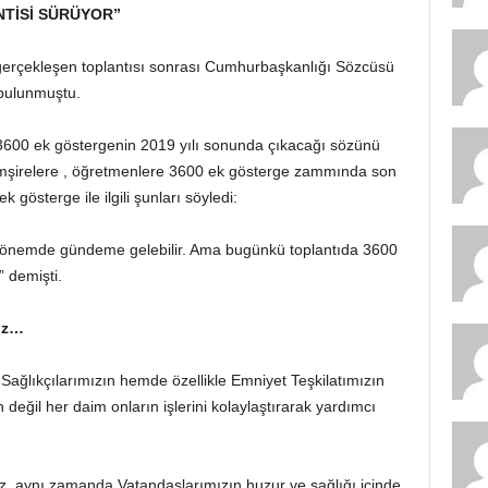
NTİSİ SÜRÜYOR”
gerçekleşen toplantısı sonrası Cumhurbaşkanlığı Sözcüsü
 bulunmuştu.
600 ek göstergenin 2019 yılı sonunda çıkacağı sözünü
, hemşirelere , öğretmenlere 3600 ek gösterge zammında son
gösterge ile ilgili şunları söyledi:
 dönemde gündeme gelebilir. Ama bugünkü toplantıda 3600
 demişti.
ız…
ağlıkçılarımızın hemde özellikle Emniyet Teşkilatımızın
eğil her daim onların işlerini kolaylaştırarak yardımcı
miz, aynı zamanda Vatandaşlarımızın huzur ve sağlığı içinde