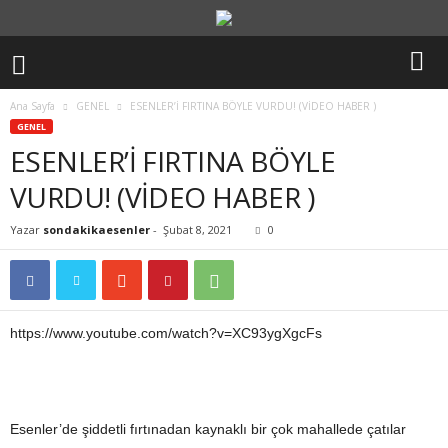
Ana Sayfa
GENEL
ESENLER’İ FIRTINA BÖYLE VURDU! (VİDEO HABER )
GENEL
ESENLER’İ FIRTINA BÖYLE
VURDU! (VİDEO HABER )
Yazar
sondakikaesenler
-
Şubat 8, 2021
0
https://www.youtube.com/watch?v=XC93ygXgcFs
Esenler’de şiddetli fırtınadan kaynaklı bir çok mahallede çatılar