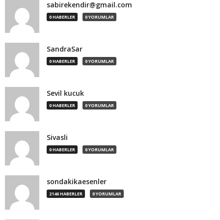
sabirekendir@gmail.com
0 HABERLER
0 YORUMLAR
SandraSar
0 HABERLER
0 YORUMLAR
Sevil kucuk
0 HABERLER
0 YORUMLAR
Sivasli
0 HABERLER
0 YORUMLAR
sondakikaesenler
2146 HABERLER
0 YORUMLAR