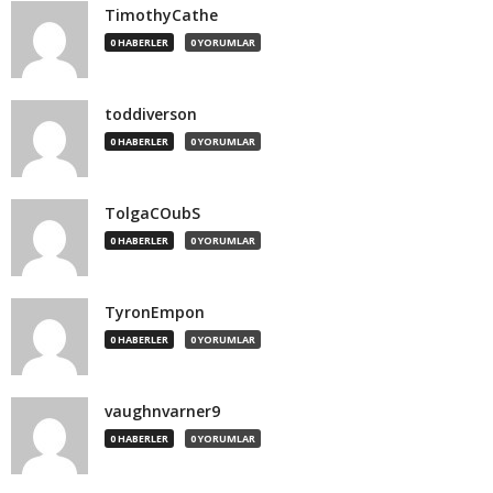
TimothyCathe
0 HABERLER
0 YORUMLAR
toddiverson
0 HABERLER
0 YORUMLAR
TolgaCOubS
0 HABERLER
0 YORUMLAR
TyronEmpon
0 HABERLER
0 YORUMLAR
vaughnvarner9
0 HABERLER
0 YORUMLAR