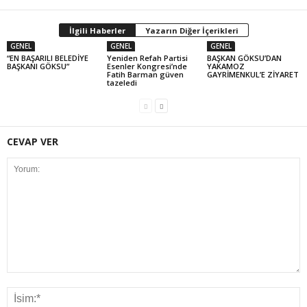
İlgili Haberler
Yazarın Diğer İçerikleri
GENEL
GENEL
GENEL
“EN BAŞARILI BELEDİYE
Yeniden Refah Partisi
BAŞKAN GÖKSU’DAN
BAŞKANI GÖKSU”
Esenler Kongresi’nde
YAKAMOZ
Fatih Barman güven
GAYRİMENKUL’E ZİYARET
tazeledi
CEVAP VER