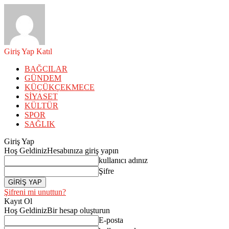
Giriş Yap
Katıl
BAĞCILAR
GÜNDEM
KÜÇÜKÇEKMECE
SİYASET
KÜLTÜR
SPOR
SAĞLIK
Giriş Yap
Hoş Geldiniz
Hesabınıza giriş yapın
kullanıcı adınız
Şifre
Şifreni mi unuttun?
Kayıt Ol
Hoş Geldiniz
Bir hesap oluşturun
E-posta