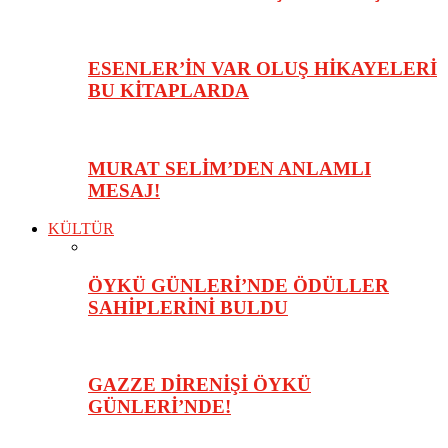
ESENLER’İN VAR OLUŞ HİKAYELERİ
BU KİTAPLARDA
MURAT SELİM’DEN ANLAMLI
MESAJ!
KÜLTÜR
ÖYKÜ GÜNLERİ’NDE ÖDÜLLER
SAHİPLERİNİ BULDU
GAZZE DİRENİŞİ ÖYKÜ
GÜNLERİ’NDE!