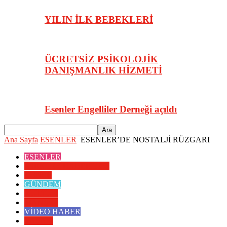
YILIN İLK BEBEKLERİ
ÜCRETSİZ PSİKOLOJİK
DANIŞMANLIK HİZMETİ
Esenler Engelliler Derneği açıldı
Ana Sayfa
ESENLER
ESENLER’DE NOSTALJİ RÜZGARI
ESENLER
ESENLER HABERLERİ
GENEL
GÜNDEM
KÜLTÜR
MANŞET
VİDEO HABER
YAŞAM