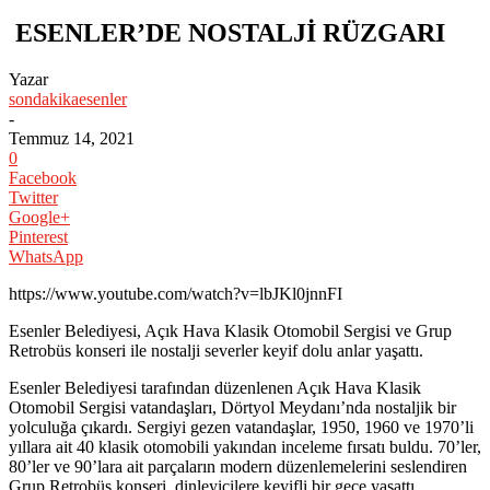
ESENLER’DE NOSTALJİ RÜZGARI
Yazar
sondakikaesenler
-
Temmuz 14, 2021
0
Facebook
Twitter
Google+
Pinterest
WhatsApp
https://www.youtube.com/watch?v=lbJKl0jnnFI
Esenler Belediyesi, Açık Hava Klasik Otomobil Sergisi ve Grup
Retrobüs konseri ile nostalji severler keyif dolu anlar yaşattı.
Esenler Belediyesi tarafından düzenlenen Açık Hava Klasik
Otomobil Sergisi vatandaşları, Dörtyol Meydanı’nda nostaljik bir
yolculuğa çıkardı. Sergiyi gezen vatandaşlar, 1950, 1960 ve 1970’li
yıllara ait 40 klasik otomobili yakından inceleme fırsatı buldu. 70’ler,
80’ler ve 90’lara ait parçaların modern düzenlemelerini seslendiren
Grup Retrobüs konseri, dinleyicilere keyifli bir gece yaşattı.