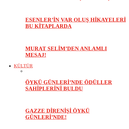
ESENLER’İN VAR OLUŞ HİKAYELERİ
BU KİTAPLARDA
MURAT SELİM’DEN ANLAMLI
MESAJ!
KÜLTÜR
ÖYKÜ GÜNLERİ’NDE ÖDÜLLER
SAHİPLERİNİ BULDU
GAZZE DİRENİŞİ ÖYKÜ
GÜNLERİ’NDE!