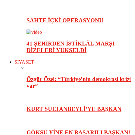
SAHTE İÇKİ OPERASYONU
41 ŞEHİRDEN İSTİKLÂL MARŞI
DİZELERİ YÜKSELDİ
SİYASET
Özgür Özel: “Türkiye’nin demokrasi krizi
var”
KURT SULTANBEYLİ’YE BAŞKAN
GÖKSU YİNE EN BAŞARILI BAŞKAN!