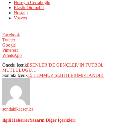
Hüseyin Cerrahoğlu
Klasik Otomobil
Nostalji
Vosvos
Facebook
Twitter
Google+
Pinterest
WhatsApp
Önceki İçerik
ESENLER’DE GENÇLER’İN FUTBOL
MUTLULUĞU…
Sonraki İçerik
15 TEMMUZ ŞEHİTLERİMİZİ ANDIK
sondakikaesenler
İlgili Haberler
Yazarın Diğer İçerikleri