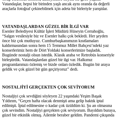
Vatandaşlar, hepsi bir birinden yaşlı ancak aynı oranda da değerli
araçlarla fotoğraf çekinebilmek için adeta bir birleriyle yarıştılar.
VATANDAŞLARDAN GÜZEL BİR İLGİ VAR
Esenler Belediyesi Kültür İşleri Müdürü Hüseyin Cerrahoğlu,
“Salgın vesilesiyle biz ve Esenler halkı çok bekledi. Her şeyden
önce biz çok mutluyuz. Cumhurbaşkanımızın kısıtlamaları
kaldırmasından sonra hem 15 Temmuz Millet Bahçesi’ndeki yaz
konserlerimiz hem de Dört Yoldaki konserlerimize başladık.
Bugünde nostalji olsun istedik. Klasik araba ve Retrobüs konseriyle
birleştirdik. Vatandaşlardan güzel bir ilgi var. Halkımız
programlarımızı özlemiş ve bizde onları özledik. Bugün bir araya
geldik ve çok güzel bir gün geçiriyoruz” dedi.
NOSTALJİYİ GERÇEKTEN ÇOK SEVİYORUM
Nostaljiyi çok sevdiğini söyleyen 22 yaşındaki Yeşim Başak
Yıldırım, “Geçen hafta olacak denmişti ama gelip baktık iptal
edilmişti. İptal edilmesine o kadar çok üzüldüm ki. Şu an olmasına
çok sevindim. Nostaljiyi gerçekten çok seviyorum. Bayıldım buraya,
güzel bir etkinlik olmuş. Ailemle beraber geldim. Pandemi çıkışında