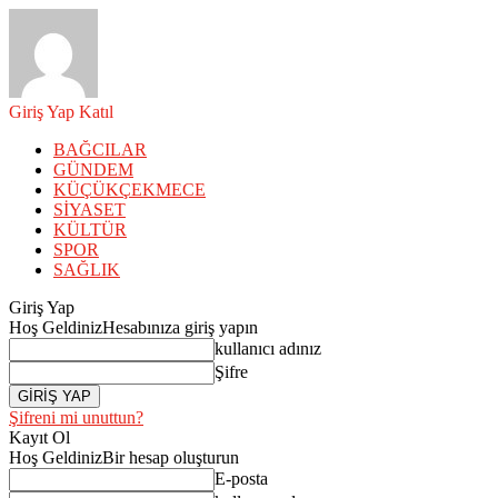
Giriş Yap
Katıl
BAĞCILAR
GÜNDEM
KÜÇÜKÇEKMECE
SİYASET
KÜLTÜR
SPOR
SAĞLIK
Giriş Yap
Hoş Geldiniz
Hesabınıza giriş yapın
kullanıcı adınız
Şifre
Şifreni mi unuttun?
Kayıt Ol
Hoş Geldiniz
Bir hesap oluşturun
E-posta