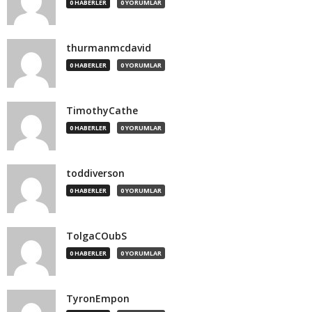
0 HABERLER
0 YORUMLAR
thurmanmcdavid
0 HABERLER
0 YORUMLAR
TimothyCathe
0 HABERLER
0 YORUMLAR
toddiverson
0 HABERLER
0 YORUMLAR
TolgaCOubS
0 HABERLER
0 YORUMLAR
TyronEmpon