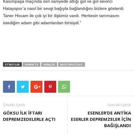
Kasımpaşa maçında son saniyede attığı gol ve gol sevinci
Hatayspor’a nasıl bir sevgi bağıyla bağlandığını bizlere gösterdi.
Taner Hocam ile çok iyi bir ilişkimiz vardı. Herkesin tanımasını
istediğim adam gibi adamlardan birisiydi.”
ETIKETLER
AYNEN TV
GENÇLIK
MUSTAFA ÖZAT
Önceki İçerik
Sonraki İçerik
GÖKSU İLK İFTARI
ESENLER’DE ANTİKA
DEPREMZEDELERLE AÇTI
ESERLER DEPREMZELER İÇİN
BAĞIŞLANDI