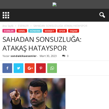
Ana Sayfa
ESENLER
SAHADAN SONSUZLUĞA: ATAKAŞ HATAYSPOR
ESENLER
GENEL
GÜNDEM
MANŞET
SPOR
YAŞAM
SAHADAN SONSUZLUĞA:
ATAKAŞ HATAYSPOR
Yazar
sondakikaesenler
-
Mart 30, 2023
0