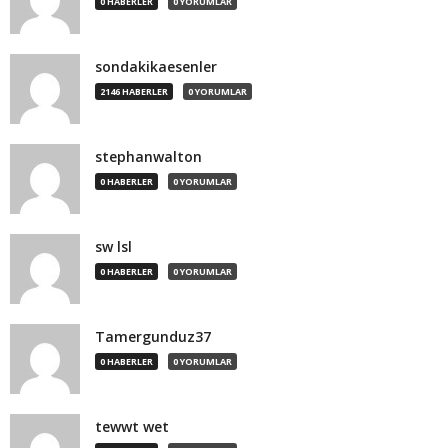
0 HABERLER
0 YORUMLAR
sondakikaesenler
2146 HABERLER
0 YORUMLAR
stephanwalton
0 HABERLER
0 YORUMLAR
sw lsl
0 HABERLER
0 YORUMLAR
Tamergunduz37
0 HABERLER
0 YORUMLAR
tewwt wet