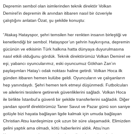
Depremin sembol olan isimlerinden teknik direktör Volkan
Demirel’in depremin ilk anından itibaren nasıl bir özveriyle
çalıştığını anlatan Özat, şu şekilde konuştu:
“Atakaş Hatayspor, şehri temsilen her renkten insanın birleştiği ve
kenetlendiği bir sembol. Hatayspor’un şehrin haykırışına, depremin
gücünün ve etkisinin Türk halkına hatta dünyaya duyurulmasına
nasıl etkili olduğunu gördük. Teknik direktörümüz Volkan Demirel ve
eşi, yabancı oyuncularımız, eski oyuncumuz Gökhan Zan’ın
paylaşımları Hatay’ı odak noktası haline getirdi. Volkan Hoca ilk
günden itibaren hemen kulübe geldi. Oyuncuların ve çalışanların
hep yanındaydı. Şehri hemen terk etmeyi düşünmedi. Futbolcuları
ve ailelerini tesislere getirerek güvenliklerini sağladı. Volkan Hoca
ile birlikte İstanbul’a güvenli bir şekilde transferlerini sağladık. Diğer
yandan sportif direktörümüz Taner Savut ve Pazar günü son saniye
golüyle bizi hayata bağlayan ligde kalmak için umuda bağlayan
Christian Atsu kardeşimize çok uzun bir süre ulaşamadık. Elimizden
gelini yaptık ama olmadı, kötü haberlerini aldık. Atsu’nun