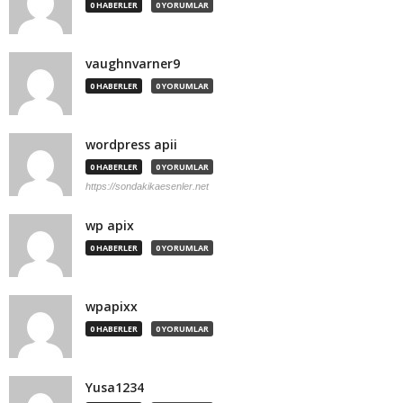
0 HABERLER
0 YORUMLAR
vaughnvarner9
0 HABERLER
0 YORUMLAR
wordpress apii
0 HABERLER
0 YORUMLAR
https://sondakikaesenler.net
wp apix
0 HABERLER
0 YORUMLAR
wpapixx
0 HABERLER
0 YORUMLAR
Yusa1234