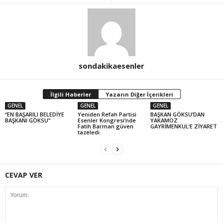
sondakikaesenler
İlgili Haberler
Yazarın Diğer İçerikleri
GENEL
GENEL
GENEL
“EN BAŞARILI BELEDİYE
Yeniden Refah Partisi
BAŞKAN GÖKSU’DAN
BAŞKANI GÖKSU”
Esenler Kongresi’nde
YAKAMOZ
Fatih Barman güven
GAYRİMENKUL’E ZİYARET
tazeledi
CEVAP VER