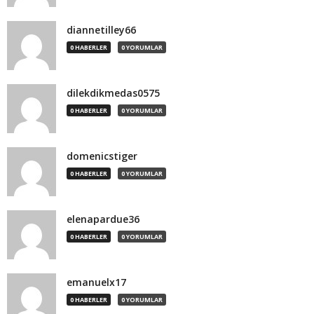
diannetilley66
0 HABERLER
0 YORUMLAR
dilekdikmedas0575
0 HABERLER
0 YORUMLAR
domenicstiger
0 HABERLER
0 YORUMLAR
elenapardue36
0 HABERLER
0 YORUMLAR
emanuelx17
0 HABERLER
0 YORUMLAR