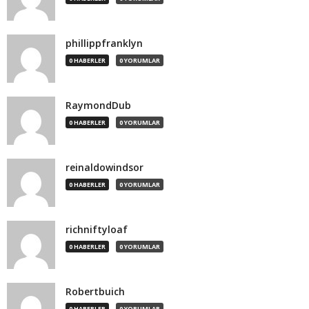
phillippfranklyn
0 HABERLER
0 YORUMLAR
RaymondDub
0 HABERLER
0 YORUMLAR
reinaldowindsor
0 HABERLER
0 YORUMLAR
richniftyloaf
0 HABERLER
0 YORUMLAR
Robertbuich
0 HABERLER
0 YORUMLAR