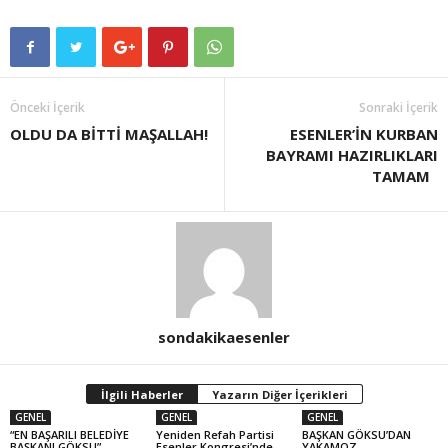
Önceki İçerik
Sonraki İçerik
OLDU DA BİTTİ MAŞALLAH!
ESENLER’İN KURBAN
BAYRAMI HAZIRLIKLARI
TAMAM
sondakikaesenler
İlgili Haberler
Yazarın Diğer İçerikleri
GENEL
GENEL
GENEL
“EN BAŞARILI BELEDİYE
Yeniden Refah Partisi
BAŞKAN GÖKSU’DAN
BAŞKANI GÖKSU”
Esenler Kongresi’nde
YAKAMOZ