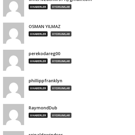
0 HABERLER
0 YORUMLAR
OSMAN YILMAZ
0 HABERLER
0 YORUMLAR
perekodareg00
0 HABERLER
0 YORUMLAR
phillippfranklyn
0 HABERLER
0 YORUMLAR
RaymondDub
0 HABERLER
0 YORUMLAR
reinaldowindsor