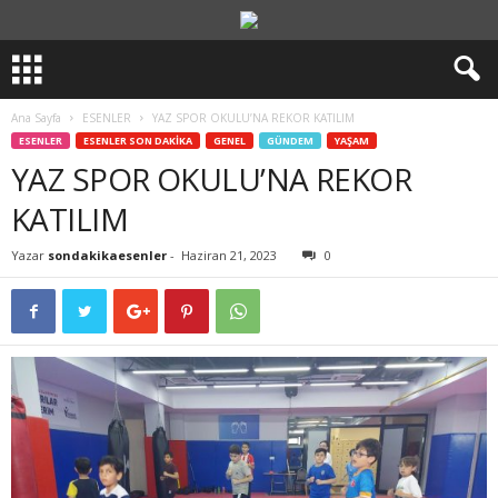
Ana Sayfa
ESENLER
YAZ SPOR OKULU’NA REKOR KATILIM
ESENLER
ESENLER SON DAKİKA
GENEL
GÜNDEM
YAŞAM
YAZ SPOR OKULU’NA REKOR
KATILIM
Yazar
sondakikaesenler
-
Haziran 21, 2023
0