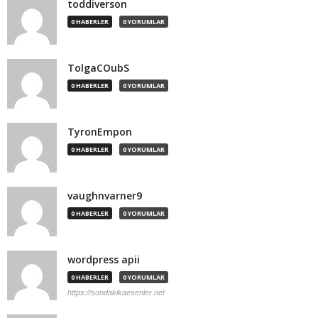
toddiverson
0 HABERLER
0 YORUMLAR
TolgaCOubS
0 HABERLER
0 YORUMLAR
TyronEmpon
0 HABERLER
0 YORUMLAR
vaughnvarner9
0 HABERLER
0 YORUMLAR
wordpress apii
0 HABERLER
0 YORUMLAR
https://sondakikaesenler.net