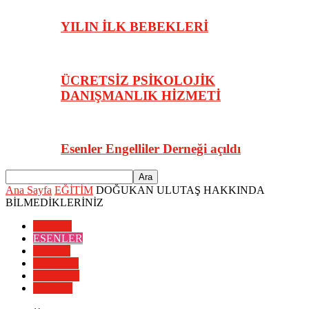
YILIN İLK BEBEKLERİ
ÜCRETSİZ PSİKOLOJİK
DANIŞMANLIK HİZMETİ
Esenler Engelliler Derneği açıldı
Ana Sayfa
EĞİTİM
DOĞUKAN ULUTAŞ HAKKINDA
BİLMEDİKLERİNİZ
EĞİTİM
ESENLER
GENEL
KÜLTÜR
MANŞET
YAŞAM