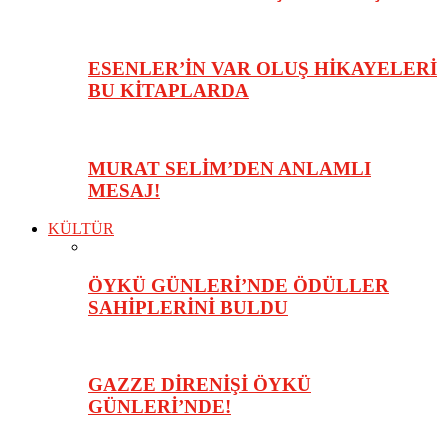
ESENLER’İN VAR OLUŞ HİKAYELERİ
BU KİTAPLARDA
MURAT SELİM’DEN ANLAMLI
MESAJ!
KÜLTÜR
ÖYKÜ GÜNLERİ’NDE ÖDÜLLER
SAHİPLERİNİ BULDU
GAZZE DİRENİŞİ ÖYKÜ
GÜNLERİ’NDE!