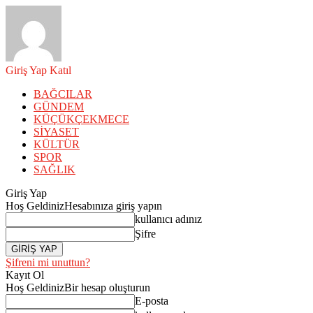
Giriş Yap
Katıl
BAĞCILAR
GÜNDEM
KÜÇÜKÇEKMECE
SİYASET
KÜLTÜR
SPOR
SAĞLIK
Giriş Yap
Hoş Geldiniz
Hesabınıza giriş yapın
kullanıcı adınız
Şifre
Şifreni mi unuttun?
Kayıt Ol
Hoş Geldiniz
Bir hesap oluşturun
E-posta