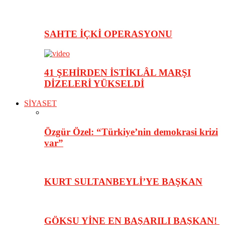
SAHTE İÇKİ OPERASYONU
41 ŞEHİRDEN İSTİKLÂL MARŞI
DİZELERİ YÜKSELDİ
SİYASET
Özgür Özel: “Türkiye’nin demokrasi krizi
var”
KURT SULTANBEYLİ’YE BAŞKAN
GÖKSU YİNE EN BAŞARILI BAŞKAN!