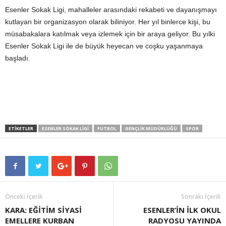
Esenler Sokak Ligi, mahalleler arasındaki rekabeti ve dayanışmayı
kutlayan bir organizasyon olarak biliniyor. Her yıl binlerce kişi, bu
müsabakalara katılmak veya izlemek için bir araya geliyor. Bu yılki
Esenler Sokak Ligi ile de büyük heyecan ve coşku yaşanmaya
başladı.
ETIKETLER
ESENLER SOKAK LIGI
FUTBOL
GENÇLIK MÜDÜRLÜĞÜ
SPOR
Önceki İçerik
Sonraki İçerik
KARA: EĞİTİM SİYASİ
ESENLER’İN İLK OKUL
EMELLERE KURBAN
RADYOSU YAYINDA