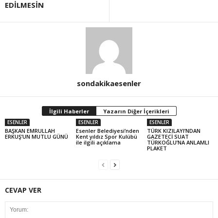
EDİLMESİN
sondakikaesenler
İlgili Haberler
Yazarın Diğer İçerikleri
ESENLER
ESENLER
ESENLER
BAŞKAN EMRULLAH
Esenler Belediyesi’nden
TÜRK KIZILAYI’NDAN
ERKUŞ’UN MUTLU GÜNÜ
Kent yıldız Spor Kulübü
GAZETECİ SUAT
ile ilgili açıklama
TÜRKOĞLU’NA ANLAMLI
PLAKET
CEVAP VER