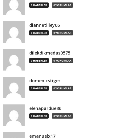
0 HABERLER
0 YORUMLAR
diannetilley66
0 HABERLER
0 YORUMLAR
dilekdikmedas0575
0 HABERLER
0 YORUMLAR
domenicstiger
0 HABERLER
0 YORUMLAR
elenapardue36
0 HABERLER
0 YORUMLAR
emanuelx17