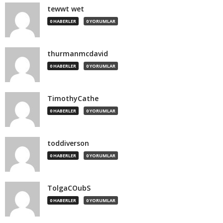
tewwt wet
0 HABERLER
0 YORUMLAR
thurmanmcdavid
0 HABERLER
0 YORUMLAR
TimothyCathe
0 HABERLER
0 YORUMLAR
toddiverson
0 HABERLER
0 YORUMLAR
TolgaCOubS
0 HABERLER
0 YORUMLAR