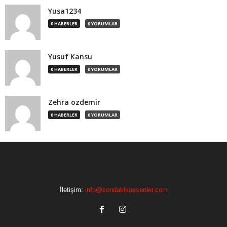
Yusa1234
0 HABERLER
0 YORUMLAR
Yusuf Kansu
0 HABERLER
0 YORUMLAR
Zehra ozdemir
0 HABERLER
0 YORUMLAR
İletişim:
info@sondakikaesenler.com