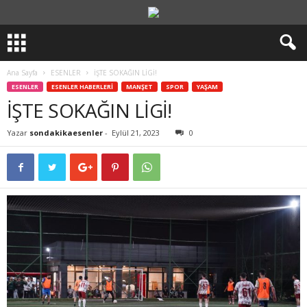
Ana Sayfa
ESENLER
İŞTE SOKAĞIN LİGİ!
ESENLER
ESENLER HABERLERİ
MANŞET
SPOR
YAŞAM
İŞTE SOKAĞIN LİGİ!
Yazar
sondakikaesenler
-
Eylül 21, 2023
0