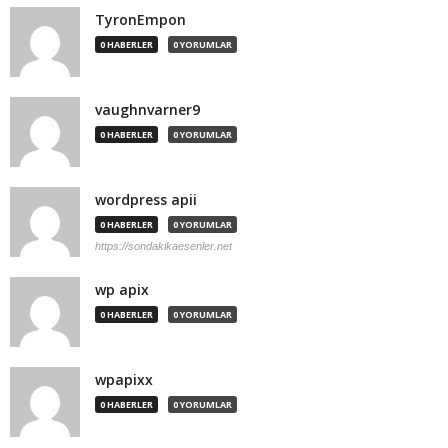
TyronEmpon
0 HABERLER
0 YORUMLAR
vaughnvarner9
0 HABERLER
0 YORUMLAR
wordpress apii
0 HABERLER
0 YORUMLAR
https://sondakikaesenler.net
wp apix
0 HABERLER
0 YORUMLAR
wpapixx
0 HABERLER
0 YORUMLAR