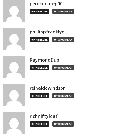
perekodareg00
0 HABERLER
0 YORUMLAR
phillippfranklyn
0 HABERLER
0 YORUMLAR
RaymondDub
0 HABERLER
0 YORUMLAR
reinaldowindsor
0 HABERLER
0 YORUMLAR
richniftyloaf
0 HABERLER
0 YORUMLAR