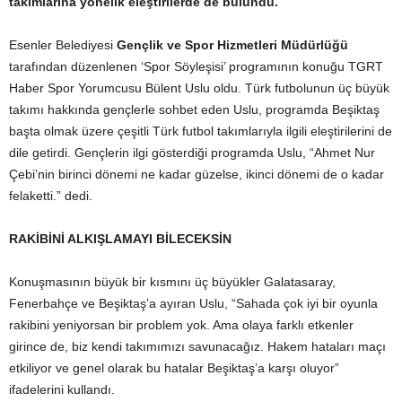
takımlarına yönelik eleştirilerde de bulundu.
Esenler Belediyesi
G
ençlik ve Spor Hizmetleri Müdürlüğü
tarafından düzenlenen ‘Spor Söyleşisi’ programının konuğu TGRT
Haber Spor Yorumcusu Bülent Uslu oldu. Türk futbolunun üç büyük
takımı hakkında gençlerle sohbet eden Uslu, programda Beşiktaş
başta olmak üzere çeşitli Türk futbol takımlarıyla ilgili eleştirilerini de
dile getirdi. Gençlerin ilgi gösterdiği programda Uslu, “Ahmet Nur
Çebi’nin birinci dönemi ne kadar güzelse, ikinci dönemi de o kadar
felaketti.” dedi.
RAKİBİNİ ALKIŞLAMAYI BİLECEKSİN
Konuşmasının büyük bir kısmını üç büyükler Galatasaray,
Fenerbahçe ve Beşiktaş’a ayıran Uslu, “Sahada çok iyi bir oyunla
rakibini yeniyorsan bir problem yok. Ama olaya farklı etkenler
girince de, biz kendi takımımızı savunacağız. Hakem hataları maçı
etkiliyor ve genel olarak bu hatalar Beşiktaş’a karşı oluyor”
ifadelerini kullandı.