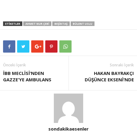
ETIKETLER
AHMET NUR ÇEBI
BEŞIKTAŞ
BÜLENT USLU
Önceki İçerik
Sonraki İçerik
İBB MECLİSİ’NDEN
HAKAN BAYRAKÇI
GAZZE’YE AMBULANS
DÜŞÜNCE EKSENİ’NDE
sondakikaesenler