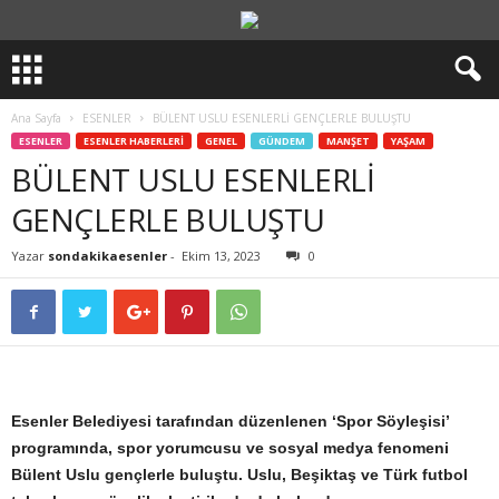
Ana Sayfa
ESENLER
BÜLENT USLU ESENLERLİ GENÇLERLE BULUŞTU
ESENLER
ESENLER HABERLERİ
GENEL
GÜNDEM
MANŞET
YAŞAM
BÜLENT USLU ESENLERLİ
GENÇLERLE BULUŞTU
Yazar
sondakikaesenler
-
Ekim 13, 2023
0
Esenler Belediyesi tarafından düzenlenen ‘Spor Söyleşisi’
programında, spor yorumcusu ve sosyal medya fenomeni
Bülent Uslu gençlerle buluştu. Uslu, Beşiktaş ve Türk futbol