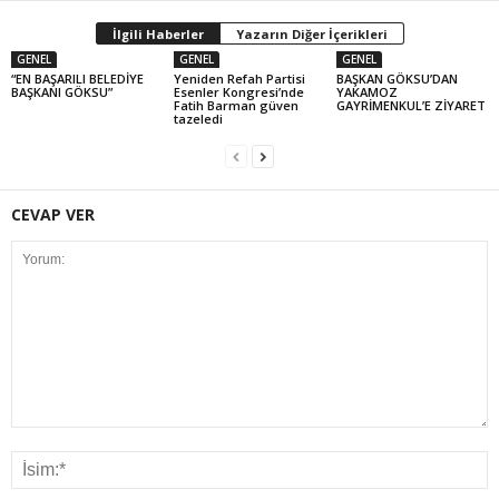
İlgili Haberler
Yazarın Diğer İçerikleri
GENEL
GENEL
GENEL
“EN BAŞARILI BELEDİYE
Yeniden Refah Partisi
BAŞKAN GÖKSU’DAN
BAŞKANI GÖKSU”
Esenler Kongresi’nde
YAKAMOZ
Fatih Barman güven
GAYRİMENKUL’E ZİYARET
tazeledi
CEVAP VER