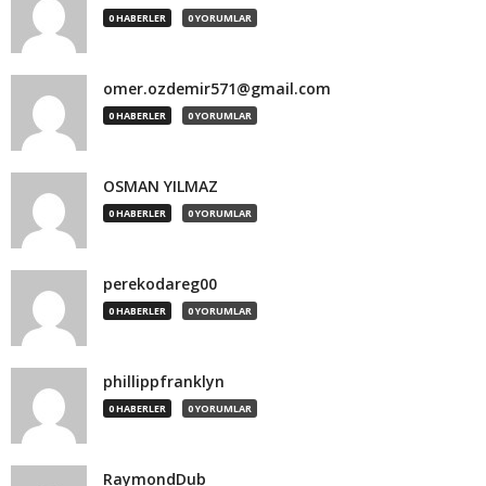
0 HABERLER
0 YORUMLAR
omer.ozdemir571@gmail.com
0 HABERLER
0 YORUMLAR
OSMAN YILMAZ
0 HABERLER
0 YORUMLAR
perekodareg00
0 HABERLER
0 YORUMLAR
phillippfranklyn
0 HABERLER
0 YORUMLAR
RaymondDub