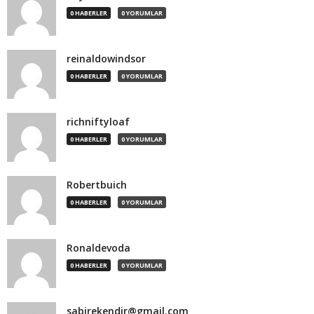
0 HABERLER
0 YORUMLAR
reinaldowindsor
0 HABERLER
0 YORUMLAR
richniftyloaf
0 HABERLER
0 YORUMLAR
Robertbuich
0 HABERLER
0 YORUMLAR
Ronaldevoda
0 HABERLER
0 YORUMLAR
sabirekendir@gmail.com