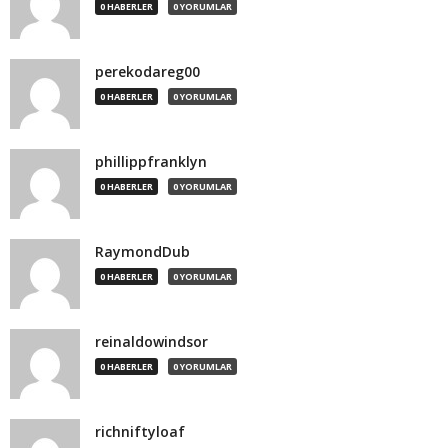
0 HABERLER
0 YORUMLAR
perekodareg00
0 HABERLER
0 YORUMLAR
phillippfranklyn
0 HABERLER
0 YORUMLAR
RaymondDub
0 HABERLER
0 YORUMLAR
reinaldowindsor
0 HABERLER
0 YORUMLAR
richniftyloaf