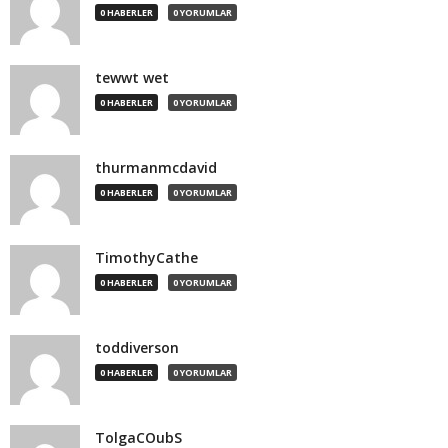
0 HABERLER
0 YORUMLAR
tewwt wet
0 HABERLER
0 YORUMLAR
thurmanmcdavid
0 HABERLER
0 YORUMLAR
TimothyCathe
0 HABERLER
0 YORUMLAR
toddiverson
0 HABERLER
0 YORUMLAR
TolgaCOubS