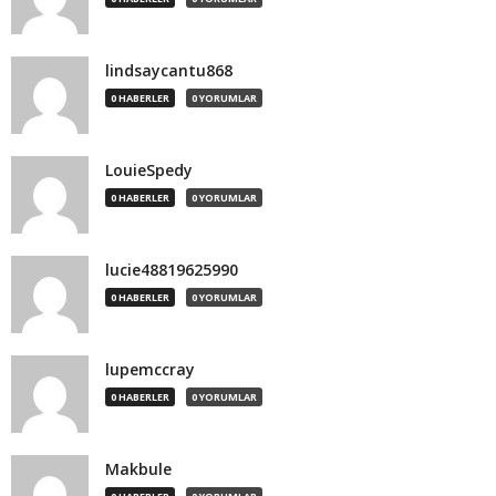
lindsaycantu868
0 HABERLER
0 YORUMLAR
LouieSpedy
0 HABERLER
0 YORUMLAR
lucie48819625990
0 HABERLER
0 YORUMLAR
lupemccray
0 HABERLER
0 YORUMLAR
Makbule