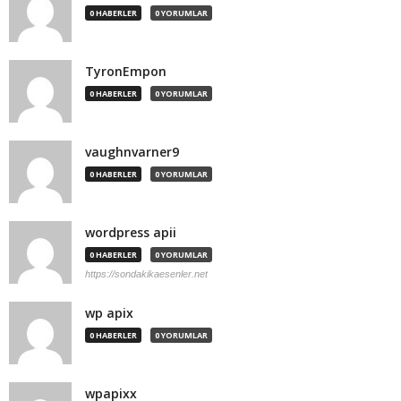
0 HABERLER
0 YORUMLAR
TyronEmpon
0 HABERLER
0 YORUMLAR
vaughnvarner9
0 HABERLER
0 YORUMLAR
wordpress apii
0 HABERLER
0 YORUMLAR
https://sondakikaesenler.net
wp apix
0 HABERLER
0 YORUMLAR
wpapixx