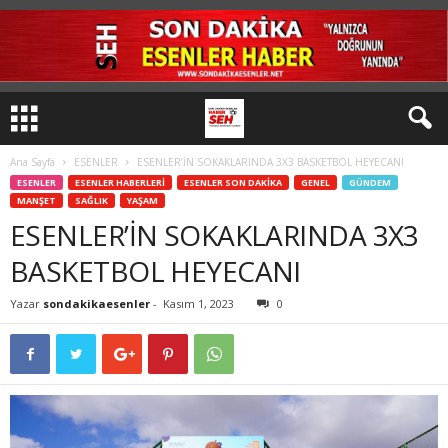
Ana Sayfa
ESENLER
ESENLER’İN SOKAKLARINDA 3X3 BASKETBOL HEYECANI
ESENLER
ESENLER HABERLERİ
ESENLER SON DAKİKA
GENEL
GÜNDEM
MANŞET
SAĞLIK
YAŞAM
ESENLER’İN SOKAKLARINDA 3X3
BASKETBOL HEYECANI
Yazar
sondakikaesenler
-
Kasım 1, 2023
0