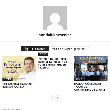
sondakikaesenler
İlgili Haberler
Yazarın Diğer İçerikleri
GENEL
Yeniden Refah Partisi
Esenler Kongresi’nde
Fatih Barman güven
tazeledi
GENEL
GENEL
“EN BAŞARILI BELEDİYE
BAŞKAN GÖKSU’DAN
BAŞKANI GÖKSU”
YAKAMOZ
GAYRİMENKUL’E ZİYARET