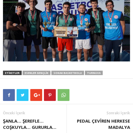
ETIKETLER
ESENLER GENÇLIK
SOKAK BASKETBOLU
TURNUVA
Önceki İçerik
Sonraki İçerik
ŞANLA… ŞEREFLE…
PEDAL ÇEVİREN HERKESE
COŞKUYLA… GURURLA…
MADALYA