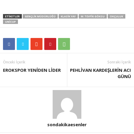
ETIKETLER
GENÇLIK MÜDÜRLÜĞÜ
KLASIK YAY
M.TEVFIK GÖKSU
OKÇULUK
UNICUP
Önceki İçerik
Sonraki İçerik
EROKSPOR YENİDEN LİDER
PEHLİVAN KARDEŞLERİN ACI
GÜNÜ
sondakikaesenler