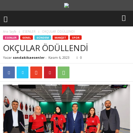
Ana Sayfa
ESENLER
OKÇULAR ÖDÜLLENDİ
ESENLER
GENEL
GÜNDEM
MANŞET
SPOR
OKÇULAR ÖDÜLLENDİ
Yazar
sondakikaesenler
-
Kasım 6, 2023
0