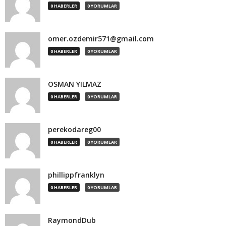
0 HABERLER
0 YORUMLAR
omer.ozdemir571@gmail.com
0 HABERLER
0 YORUMLAR
OSMAN YILMAZ
0 HABERLER
0 YORUMLAR
perekodareg00
0 HABERLER
0 YORUMLAR
phillippfranklyn
0 HABERLER
0 YORUMLAR
RaymondDub