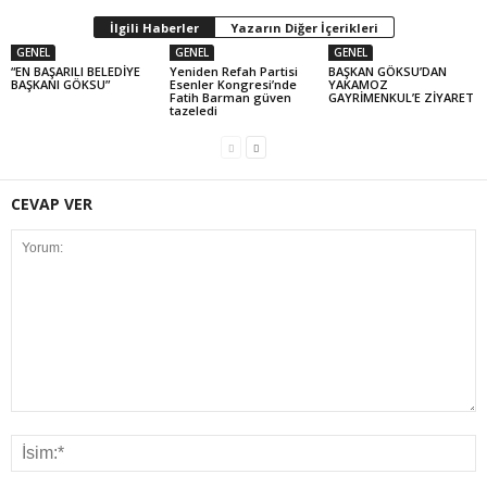
İlgili Haberler
Yazarın Diğer İçerikleri
GENEL
GENEL
GENEL
“EN BAŞARILI BELEDİYE
Yeniden Refah Partisi
BAŞKAN GÖKSU’DAN
BAŞKANI GÖKSU”
Esenler Kongresi’nde
YAKAMOZ
Fatih Barman güven
GAYRİMENKUL’E ZİYARET
tazeledi
CEVAP VER