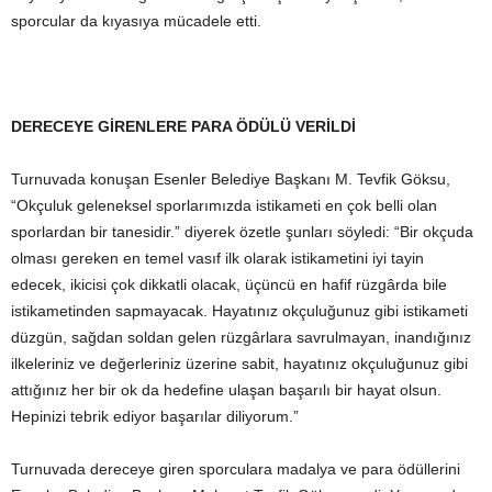
sporcular da kıyasıya mücadele etti.
DERECEYE GİRENLERE PARA ÖDÜLÜ VERİLDİ
Turnuvada konuşan Esenler Belediye Başkanı M. Tevfik Göksu,
“Okçuluk geleneksel sporlarımızda istikameti en çok belli olan
sporlardan bir tanesidir.” diyerek özetle şunları söyledi: “Bir okçuda
olması gereken en temel vasıf ilk olarak istikametini iyi tayin
edecek, ikicisi çok dikkatli olacak, üçüncü en hafif rüzgârda bile
istikametinden sapmayacak. Hayatınız okçuluğunuz gibi istikameti
düzgün, sağdan soldan gelen rüzgârlara savrulmayan, inandığınız
ilkeleriniz ve değerleriniz üzerine sabit, hayatınız okçuluğunuz gibi
attığınız her bir ok da hedefine ulaşan başarılı bir hayat olsun.
Hepinizi tebrik ediyor başarılar diliyorum.”
Turnuvada dereceye giren sporculara madalya ve para ödüllerini