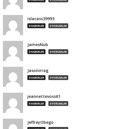
islacass39993
0 HABERLER
0 YORUMLAR
JamesNub
0 HABERLER
0 YORUMLAR
Jasonirrag
0 HABERLER
0 YORUMLAR
jeannettevoss61
0 HABERLER
0 YORUMLAR
JeffreyObego