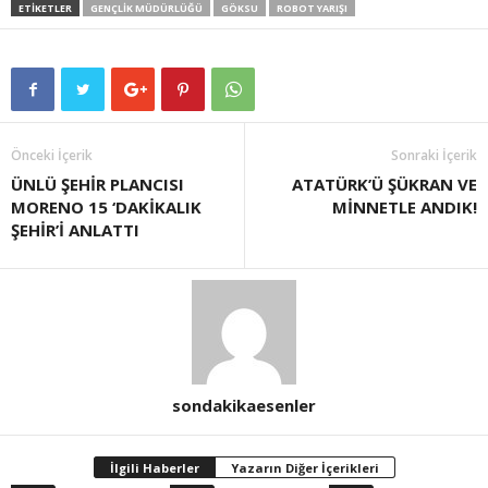
ETIKETLER
GENÇLIK MÜDÜRLÜĞÜ
GÖKSU
ROBOT YARIŞI
Önceki İçerik
Sonraki İçerik
ÜNLÜ ŞEHİR PLANCISI
ATATÜRK’Ü ŞÜKRAN VE
MORENO 15 ‘DAKİKALIK
MİNNETLE ANDIK!
ŞEHİR’İ ANLATTI
sondakikaesenler
İlgili Haberler
Yazarın Diğer İçerikleri