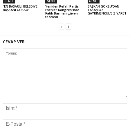
GENEL
GENEL
GENEL
“EN BAŞARILI BELEDİYE
Yeniden Refah Partisi
BAŞKAN GÖKSU’DAN
BAŞKANI GÖKSU”
Esenler Kongresi’nde
YAKAMOZ
Fatih Barman güven
GAYRİMENKUL’E ZİYARET
tazeledi
CEVAP VER