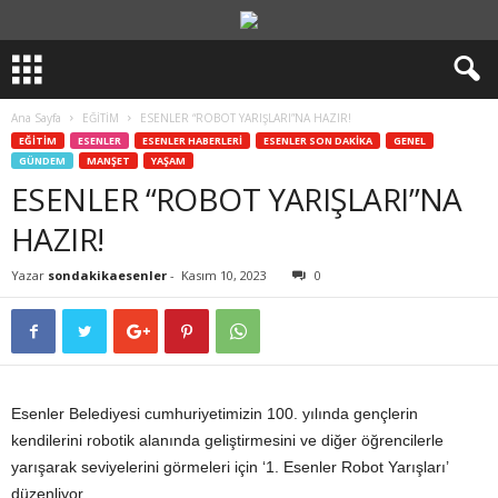
Ana Sayfa
EĞİTİM
ESENLER “ROBOT YARIŞLARI”NA HAZIR!
EĞİTİM
ESENLER
ESENLER HABERLERİ
ESENLER SON DAKİKA
GENEL
GÜNDEM
MANŞET
YAŞAM
ESENLER “ROBOT YARIŞLARI”NA
HAZIR!
Yazar
sondakikaesenler
-
Kasım 10, 2023
0
Esenler Belediyesi cumhuriyetimizin 100. yılında gençlerin
kendilerini robotik alanında geliştirmesini ve diğer öğrencilerle
yarışarak seviyelerini görmeleri için ‘1. Esenler Robot Yarışları’
düzenliyor.