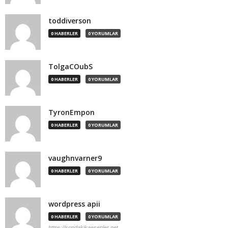
toddiverson
0 HABERLER
0 YORUMLAR
TolgaCOubS
0 HABERLER
0 YORUMLAR
TyronEmpon
0 HABERLER
0 YORUMLAR
vaughnvarner9
0 HABERLER
0 YORUMLAR
wordpress apii
0 HABERLER
0 YORUMLAR
https://sondakikaesenler.net