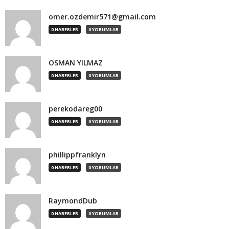
omer.ozdemir571@gmail.com
0 HABERLER
0 YORUMLAR
OSMAN YILMAZ
0 HABERLER
0 YORUMLAR
perekodareg00
0 HABERLER
0 YORUMLAR
phillippfranklyn
0 HABERLER
0 YORUMLAR
RaymondDub
0 HABERLER
0 YORUMLAR