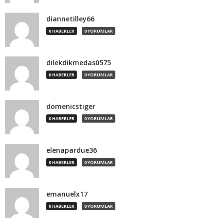
diannetilley66
0 HABERLER
0 YORUMLAR
dilekdikmedas0575
0 HABERLER
0 YORUMLAR
domenicstiger
0 HABERLER
0 YORUMLAR
elenapardue36
0 HABERLER
0 YORUMLAR
emanuelx17
0 HABERLER
0 YORUMLAR