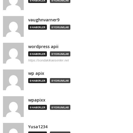
0 HABERLER
0 YORUMLAR
vaughnvarner9
0 HABERLER
0 YORUMLAR
wordpress apii
0 HABERLER
0 YORUMLAR
https://sondakikaesenler.net
wp apix
0 HABERLER
0 YORUMLAR
wpapixx
0 HABERLER
0 YORUMLAR
Yusa1234