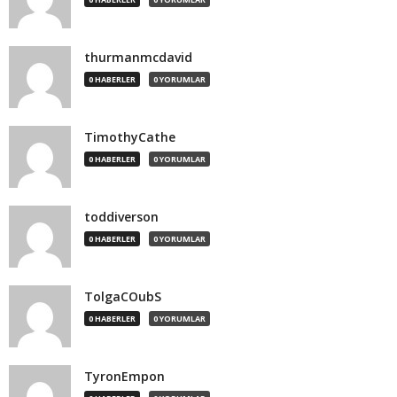
thurmanmcdavid
0 HABERLER
0 YORUMLAR
TimothyCathe
0 HABERLER
0 YORUMLAR
toddiverson
0 HABERLER
0 YORUMLAR
TolgaCOubS
0 HABERLER
0 YORUMLAR
TyronEmpon