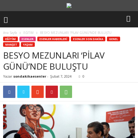
Ana Sayfa
EĞİTİM
BESYO MEZUNLARI ‘PİLAV GÜNÜ’NDE BULUŞTU
EĞİTİM
ESENLER
ESENLER HABERLERİ
ESENLER SON DAKİKA
GENEL
MANŞET
YAŞAM
BESYO MEZUNLARI ‘PİLAV
GÜNÜ’NDE BULUŞTU
Yazar
sondakikaesenler
-
Şubat 7, 2024
0