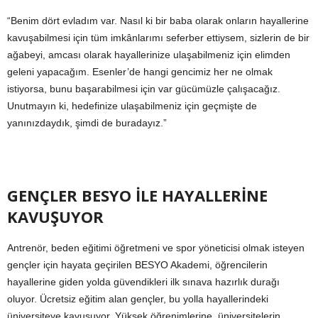
“Benim dört evladım var. Nasıl ki bir baba olarak onların hayallerine
kavuşabilmesi için tüm imkânlarımı seferber ettiysem, sizlerin de bir
ağabeyi, amcası olarak hayallerinize ulaşabilmeniz için elimden
geleni yapacağım. Esenler’de hangi gencimiz her ne olmak
istiyorsa, bunu başarabilmesi için var gücümüzle çalışacağız.
Unutmayın ki, hedefinize ulaşabilmeniz için geçmişte de
yanınızdaydık, şimdi de buradayız.”
GENÇLER BESYO İLE HAYALLERİNE
KAVUŞUYOR
Antrenör, beden eğitimi öğretmeni ve spor yöneticisi olmak isteyen
gençler için hayata geçirilen BESYO Akademi, öğrencilerin
hayallerine giden yolda güvendikleri ilk sınava hazırlık durağı
oluyor. Ücretsiz eğitim alan gençler, bu yolla hayallerindeki
üniversiteye kavuşuyor. Yüksek öğrenimlerine, üniversitelerin