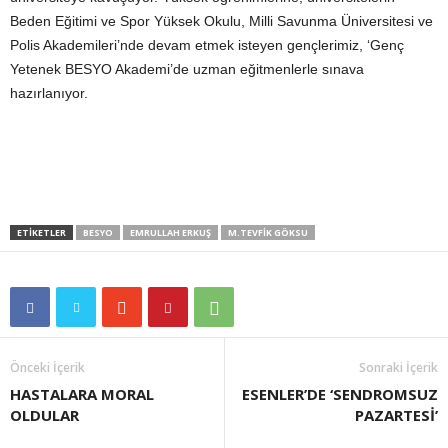
Beden Eğitimi ve Spor Yüksek Okulu, Milli Savunma Üniversitesi ve
Polis Akademileri’nde devam etmek isteyen gençlerimiz, ‘Genç
Yetenek BESYO Akademi’de uzman eğitmenlerle sınava
hazırlanıyor.
ETIKETLER
BESYO
EMRULLAH ERKUŞ
M.TEVFIK GÖKSU
Önceki İçerik
Sonraki İçerik
HASTALARA MORAL
ESENLER’DE ‘SENDROMSUZ
OLDULAR
PAZARTESİ’