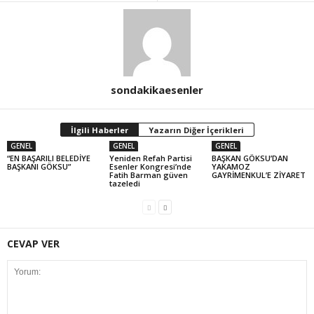
sondakikaesenler
İlgili Haberler
Yazarın Diğer İçerikleri
GENEL
GENEL
GENEL
“EN BAŞARILI BELEDİYE
Yeniden Refah Partisi
BAŞKAN GÖKSU’DAN
BAŞKANI GÖKSU”
Esenler Kongresi’nde
YAKAMOZ
Fatih Barman güven
GAYRİMENKUL’E ZİYARET
tazeledi
CEVAP VER