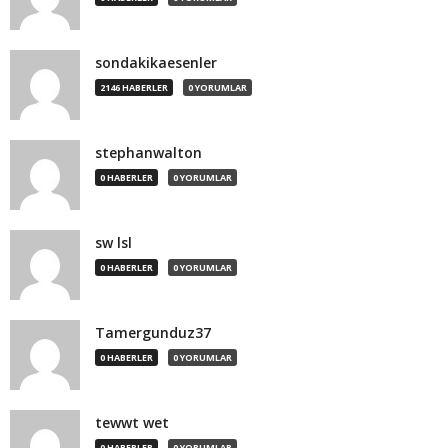
sondakikaesenler
2146 HABERLER
0 YORUMLAR
stephanwalton
0 HABERLER
0 YORUMLAR
sw lsl
0 HABERLER
0 YORUMLAR
Tamergunduz37
0 HABERLER
0 YORUMLAR
tewwt wet
0 HABERLER
0 YORUMLAR