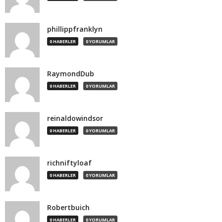
phillippfranklyn
0 HABERLER
0 YORUMLAR
RaymondDub
0 HABERLER
0 YORUMLAR
reinaldowindsor
0 HABERLER
0 YORUMLAR
richniftyloaf
0 HABERLER
0 YORUMLAR
Robertbuich
0 HABERLER
0 YORUMLAR