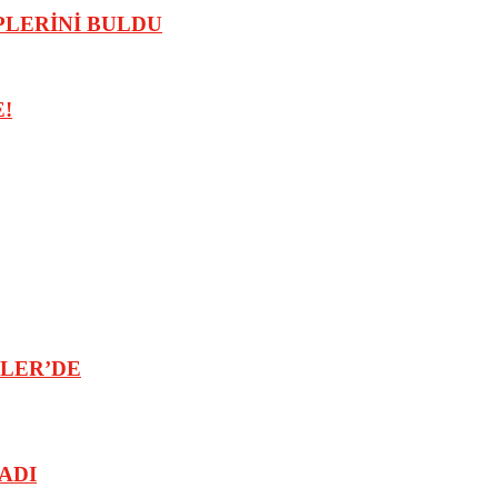
PLERİNİ BULDU
!
LER’DE
ADI