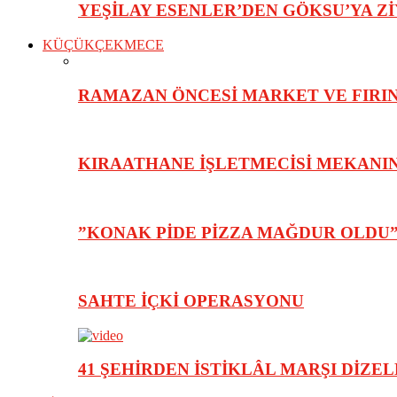
YEŞİLAY ESENLER’DEN GÖKSU’YA Z
KÜÇÜKÇEKMECE
RAMAZAN ÖNCESİ MARKET VE FIRIN
KIRAATHANE İŞLETMECİSİ MEKANI
”KONAK PİDE PİZZA MAĞDUR OLDU
SAHTE İÇKİ OPERASYONU
41 ŞEHİRDEN İSTİKLÂL MARŞI DİZE