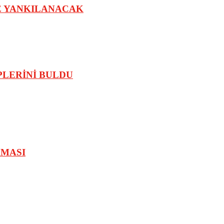
E YANKILANACAK
PLERİNİ BULDU
AMASI