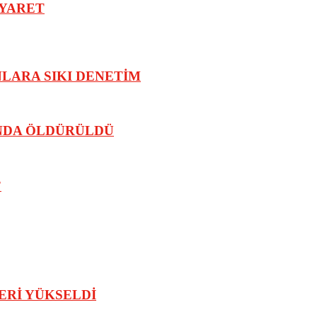
İYARET
LARA SIKI DENETİM
NDA ÖLDÜRÜLDÜ
”
LERİ YÜKSELDİ