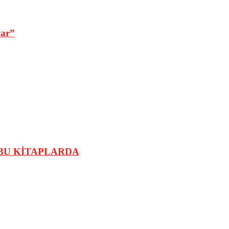
var”
 BU KİTAPLARDA