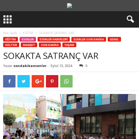
Ana Sayfa
EĞİTİM
SOKAKTA SATRANÇ VAR
EĞİTİM
ESENLER
ESENLER HABERLERİ
ESENLER SON DAKİKA
GENEL
KÜLTÜR
MANŞET
SON DAKİKA
YAŞAM
SOKAKTA SATRANÇ VAR
Yazar
sondakikaesenler
-
Eylül 13, 2024
0