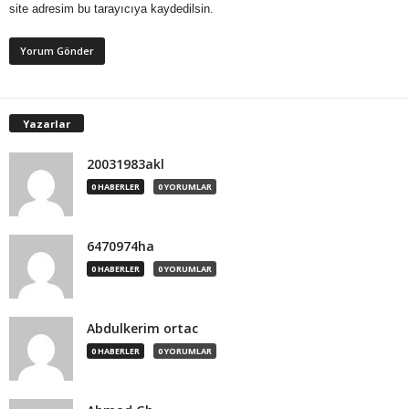
site adresim bu tarayıcıya kaydedilsin.
Yazarlar
20031983akl
0 HABERLER
0 YORUMLAR
6470974ha
0 HABERLER
0 YORUMLAR
Abdulkerim ortac
0 HABERLER
0 YORUMLAR