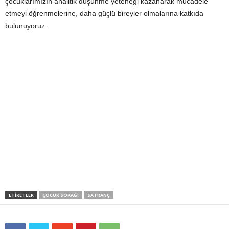
çocuklarımızın analitik düşünme yeteneği kazanarak mücadele
etmeyi öğrenmelerine, daha güçlü bireyler olmalarına katkıda
bulunuyoruz.
ETIKETLER
ÇOCUK SOKAĞI
SATRANÇ