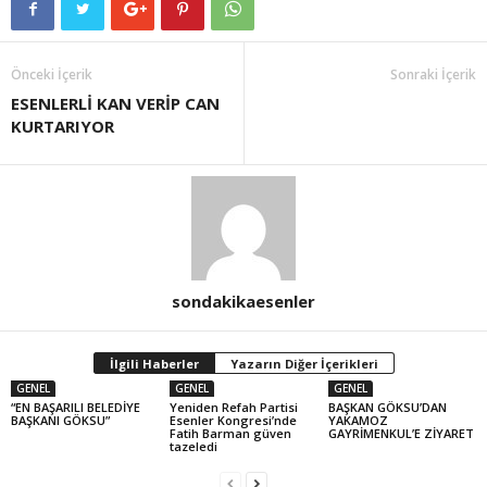
Önceki İçerik
Sonraki İçerik
ESENLERLİ KAN VERİP CAN
KURTARIYOR
sondakikaesenler
İlgili Haberler
Yazarın Diğer İçerikleri
GENEL
GENEL
GENEL
“EN BAŞARILI BELEDİYE
Yeniden Refah Partisi
BAŞKAN GÖKSU’DAN
BAŞKANI GÖKSU”
Esenler Kongresi’nde
YAKAMOZ
Fatih Barman güven
GAYRİMENKUL’E ZİYARET
tazeledi