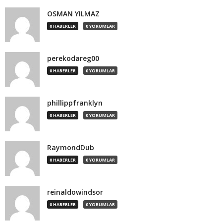
OSMAN YILMAZ
0 HABERLER
0 YORUMLAR
perekodareg00
0 HABERLER
0 YORUMLAR
phillippfranklyn
0 HABERLER
0 YORUMLAR
RaymondDub
0 HABERLER
0 YORUMLAR
reinaldowindsor
0 HABERLER
0 YORUMLAR