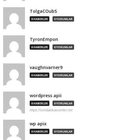
TolgaCOubS
0 HABERLER
0 YORUMLAR
TyronEmpon
0 HABERLER
0 YORUMLAR
vaughnvarner9
0 HABERLER
0 YORUMLAR
wordpress apii
0 HABERLER
0 YORUMLAR
https://sondakikaesenler.net
wp apix
0 HABERLER
0 YORUMLAR