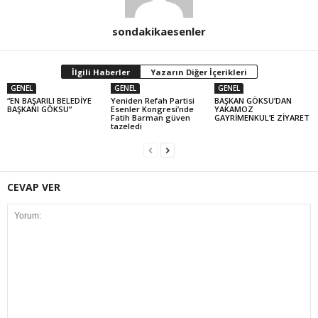
sondakikaesenler
İlgili Haberler
Yazarın Diğer İçerikleri
GENEL
GENEL
GENEL
“EN BAŞARILI BELEDİYE
Yeniden Refah Partisi
BAŞKAN GÖKSU’DAN
BAŞKANI GÖKSU”
Esenler Kongresi’nde
YAKAMOZ
Fatih Barman güven
GAYRİMENKUL’E ZİYARET
tazeledi
CEVAP VER