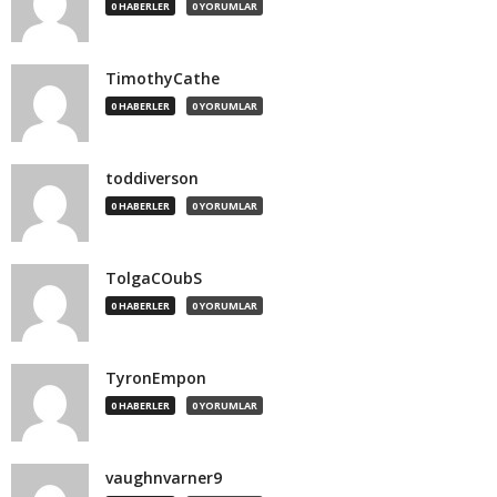
0 HABERLER
0 YORUMLAR
TimothyCathe
0 HABERLER
0 YORUMLAR
toddiverson
0 HABERLER
0 YORUMLAR
TolgaCOubS
0 HABERLER
0 YORUMLAR
TyronEmpon
0 HABERLER
0 YORUMLAR
vaughnvarner9