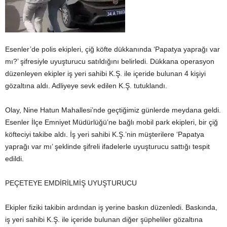
Esenler’de polis ekipleri, çiğ köfte dükkanında ‘Papatya yaprağı var
mı?’ şifresiyle uyuşturucu satıldığını belirledi. Dükkana operasyon
düzenleyen ekipler iş yeri sahibi K.Ş. ile içeride bulunan 4 kişiyi
gözaltına aldı. Adliyeye sevk edilen K.Ş. tutuklandı.
Olay, Nine Hatun Mahallesi’nde geçtiğimiz günlerde meydana geldi.
Esenler İlçe Emniyet Müdürlüğü’ne bağlı mobil park ekipleri, bir çiğ
köfteciyi takibe aldı. İş yeri sahibi K.Ş.’nin müşterilere ‘Papatya
yaprağı var mı’ şeklinde şifreli ifadelerle uyuşturucu sattığı tespit
edildi.
PEÇETEYE EMDİRİLMİŞ UYUŞTURUCU
Ekipler fiziki takibin ardından iş yerine baskın düzenledi. Baskında,
iş yeri sahibi K.Ş. ile içeride bulunan diğer şüpheliler gözaltına