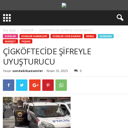
Ana Sayfa
ESENLER
ÇİGKÖFTECİDE ŞİFREYLE UYUŞTURUCU
ESENLER
ESENLER HABERLERİ
ESENLER SON DAKİKA
GENEL
GÜNDEM
MANŞET
YAŞAM
ÇİGKÖFTECİDE ŞİFREYLE
UYUŞTURUCU
Yazar
sondakikaesenler
-
Nisan 10, 2025
0