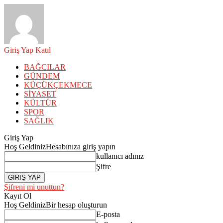
Giriş Yap
Katıl
BAĞCILAR
GÜNDEM
KÜÇÜKÇEKMECE
SİYASET
KÜLTÜR
SPOR
SAĞLIK
Giriş Yap
Hoş Geldiniz
Hesabınıza giriş yapın
kullanıcı adınız
Şifre
Şifreni mi unuttun?
Kayıt Ol
Hoş Geldiniz
Bir hesap oluşturun
E-posta