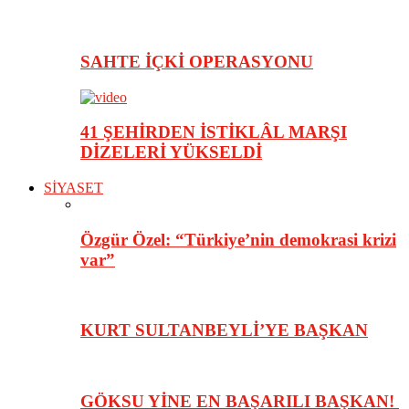
SAHTE İÇKİ OPERASYONU
41 ŞEHİRDEN İSTİKLÂL MARŞI
DİZELERİ YÜKSELDİ
SİYASET
Özgür Özel: “Türkiye’nin demokrasi krizi
var”
KURT SULTANBEYLİ’YE BAŞKAN
GÖKSU YİNE EN BAŞARILI BAŞKAN!