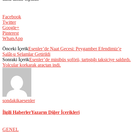
Facebook
Twitter
Google+
Pinterest
WhatsApp
Önceki İçerik
Esenler’de Naat Gecesi: Peygamber Efendimiz’e
Salât-u Selamlar Getirildi
Sonraki İçerik
Esenler’de minibüs şoförü, tartıştığı taksiciye saldırdı.
Yolcular korkarak araçtan indi.
sondakikaesenler
İlgili Haberler
Yazarın Diğer İçerikleri
GENEL