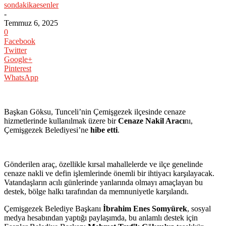
sondakikaesenler
-
Temmuz 6, 2025
0
Facebook
Twitter
Google+
Pinterest
WhatsApp
Başkan Göksu, Tunceli’nin Çemişgezek ilçesinde cenaze
hizmetlerinde kullanılmak üzere bir
Cenaze Nakil Aracı
nı,
Çemişgezek Belediyesi’ne
hibe etti
.
Gönderilen araç, özellikle kırsal mahallelerde ve ilçe genelinde
cenaze nakli ve defin işlemlerinde önemli bir ihtiyacı karşılayacak.
Vatandaşların acılı günlerinde yanlarında olmayı amaçlayan bu
destek, bölge halkı tarafından da memnuniyetle karşılandı.
Çemişgezek Belediye Başkanı
İbrahim Enes Somyürek
, sosyal
medya hesabından yaptığı paylaşımda, bu anlamlı destek için