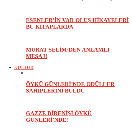
ESENLER’İN VAR OLUŞ HİKAYELERİ
BU KİTAPLARDA
MURAT SELİM’DEN ANLAMLI
MESAJ!
KÜLTÜR
ÖYKÜ GÜNLERİ’NDE ÖDÜLLER
SAHİPLERİNİ BULDU
GAZZE DİRENİŞİ ÖYKÜ
GÜNLERİ’NDE!