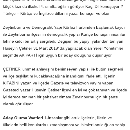
küçük kızı da ilkokul 4. sınıfta eğitim görüyor Kaç, Dil konuşuyor ?
Türkçe – Kürtçe ve İngilizce dillerini yazar konuşur ve okur.
Zeytinburnu ve Demografik Yapı Körfez harbinden başlamak kaydı
ile Zeytinburnu ilçesinin demografik yapısı Kürtçe konuşan insanlar
lehine ciddi bir artış sergiledi. Değişen bu yapıyı yakından tanıyan
Hüseyin Çetiner 31 Mart 2019’ da yapılacak olan Yerel Yönetimler
seçimde AK PARTİ için uygun bir aday olduğunu düşünüyor.
ÇETİNER’ ümmet anlayışını benimseyen yapısı ile bütün seçmeni
ve ilçe teşkilatını kucaklayacağına inandığını ifade etti. İlçenin
KİTABINI yazan ve İlçede Gazete ve televizyon yayını yapan
Gazeteci yazar Hüseyin Çetiner ilçeyi en iyi ve çok tanıyan ve ilçede
iyi derece tanınan bir şahsiyet olması Zeytinburnu için bir şansı
olarak görülüyor.
Aday Olursa Vaatleri
1-İnsanlar gibi artık ilçelerin, illerin ve
ülkelerin belli konularda uzmanlaşması ve isimleri anıldığı an sahip