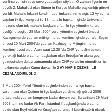
verilirse verilsin seve seve yapacağını söyledi. O zaman İlçenin en
büyük 2. Mahallesi olan Sümer’in Kurucu Mahalle başkanlığı görevi
verildi. Mahalle lokalini kendi maddi imkanlarını ile açtı. 13 Ay sonra
yapılan ilk ilçe kongresi ile 13 mahalle başkanı içinde Üniversite
mezunu olan tek mahalle başkanı sıfatı ile ilçe yönetim kurulu
üyeliğine seçildi. 28 Mart 2004 yerel yönetim seçimleri öncesi
Kazlıçeşme de yapılan mitingin tertip komitesi içinde yer aldı.Seçim
öncesi 20 Mart 2004’de yapılan Kazlıçeşme Mitinginin tertip
komitesi üyesi oldu. Alanı saat 12.30 ‘da CHP ‘ye teslim etmeleri
gerektiği halde o zaman başbakan olan Erdoğan’ın alana geç
gelmesinden dolayı zamanında alanı CHP ye teslim etmedikleri için
haklarında açılan Kamu davası ile
3 AY HAPİS CEZASI İLE
CEZALANDIRILDI
. 2
8 Mart 2004 Yerel Yönetim seçimlerinden sonra ilçe başkanı
yardımcısı olan Çetiner’in ilçe başkan yardımcılığı görevi 2006
ortalarında yapılan kongreye kadar devam etti. Bu tarihten 29 Mart
2009 tarihine kadar Ak Parti İstanbul İl başkanlığında o zaman
belde olan Beylikdüzü ve Kıraç’tan sorumlu il koordinatörü olarak