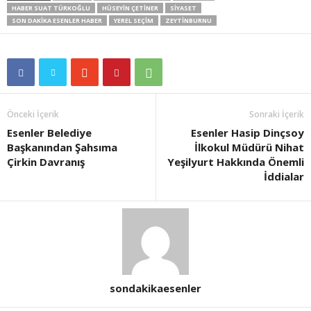
HABER SUAT TÜRKOĞLU
HÜSEYIN ÇETINER
SIYASET
SON DAKIKA ESENLER HABER
YEREL SEÇIM
ZEYTINBURNU
Önceki İçerik
Sonraki İçerik
Esenler Belediye
Esenler Hasip Dinçsoy
Başkanından Şahsıma
İlkokul Müdürü Nihat
Çirkin Davranış
Yeşilyurt Hakkında Önemli
İddialar
sondakikaesenler