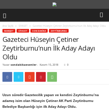
Ana Sayfa
SİYASET
Gazeteci Hüseyin Çetiner Zeytirburnu’nun İlk Aday Adayı Oldu
MANŞET
SİYASET
SON DAKİKA
ZEYTİNBURNU
Gazeteci Hüseyin Çetiner
Zeytirburnu’nun İlk Aday Adayı
Oldu
Yazar
sondakikaesenler
-
Kasım 15, 2018
0
Uzun süredir Gazetecilik yapan ve kendini Zeytinburnu’na
adamış isim olan Hüseyin Çetiner AK Parti Zeytinburnu
Belediye Başkanlığı için ilk Aday Adayı Oldu.