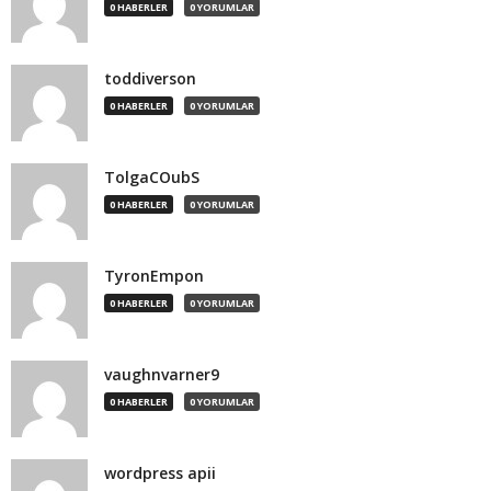
0 HABERLER
0 YORUMLAR
toddiverson
0 HABERLER
0 YORUMLAR
TolgaCOubS
0 HABERLER
0 YORUMLAR
TyronEmpon
0 HABERLER
0 YORUMLAR
vaughnvarner9
0 HABERLER
0 YORUMLAR
wordpress apii