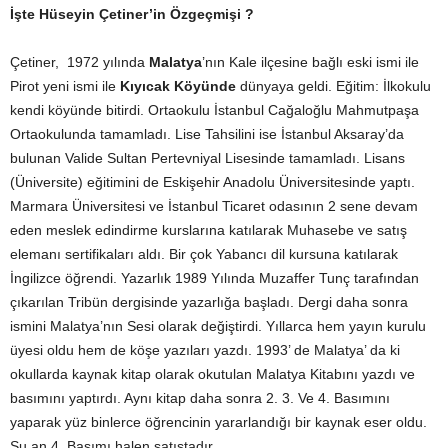
İşte Hüseyin Çetiner’in Özgeçmişi ?
Çetiner, 1972 yılında
Malatya
’nın Kale ilçesine bağlı eski ismi ile
Pirot yeni ismi ile
Kıyıcak Köyünde
dünyaya geldi. Eğitim: İlkokulu
kendi köyünde bitirdi. Ortaokulu İstanbul Cağaloğlu Mahmutpaşa
Ortaokulunda tamamladı. Lise Tahsilini ise İstanbul Aksaray’da
bulunan Valide Sultan Pertevniyal Lisesinde tamamladı. Lisans
(Üniversite) eğitimini de Eskişehir Anadolu Üniversitesinde yaptı.
Marmara Üniversitesi ve İstanbul Ticaret odasının 2 sene devam
eden meslek edindirme kurslarına katılarak Muhasebe ve satış
elemanı sertifikaları aldı. Bir çok Yabancı dil kursuna katılarak
İngilizce öğrendi. Yazarlık 1989 Yılında Muzaffer Tunç tarafından
çıkarılan Tribün dergisinde yazarlığa başladı. Dergi daha sonra
ismini Malatya’nın Sesi olarak değiştirdi. Yıllarca hem yayın kurulu
üyesi oldu hem de köşe yazıları yazdı. 1993’ de Malatya’ da ki
okullarda kaynak kitap olarak okutulan Malatya Kitabını yazdı ve
basımını yaptırdı. Aynı kitap daha sonra 2. 3. Ve 4. Basımını
yaparak yüz binlerce öğrencinin yararlandığı bir kaynak eser oldu.
Şu an 4. Basımı halen satıştadır.