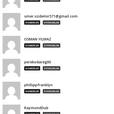
omer.ozdemir571@gmail.com
0 HABERLER
0 YORUMLAR
OSMAN YILMAZ
0 HABERLER
0 YORUMLAR
perekodareg00
0 HABERLER
0 YORUMLAR
phillippfranklyn
0 HABERLER
0 YORUMLAR
RaymondDub