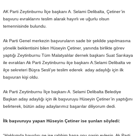
AK Parti Zeytinburnu İlçe başkanı A. Selami Delibalta, Çetiner’in
başvuru evraklarını teslim alarak hayırlı ve uğurlu olsun
temennisinde bulundu.
Ak Parti Genel merkezin başvuruların sade bir şekilde yapılmasına
yönelik beklentisini bilen Hüseyin Çetiner, yanında birlikte görev
yaptığı Zeytinburnu Tüm Malatyalılar dernek başkanı Suat Sarıkaya
ile evrakları Ak Parti Zeytinburnu ilçe başkanı A.Selami Delibalta ve
ilçe sekreteri Büşra Sesli’ye teslim ederek aday adaylığı için ilk
başvuran kişi oldu.
Ak Parti Zeytinburnu İlçe başkanı A. Selami Delibalta Belediye
Başkan aday adaylığı için ilk başvuruyu Hüseyin Çetiner’in yaptığını
belirterek, bütün aday adaylarımız başarılar diliyorum dedi.
İlk başvuruyu yapan Hüseyin Çetiner ise şunları söyledi:
“Hakkımda hayırlısı ne ise rabbim bana onu nasip eylesin. Ak Parti