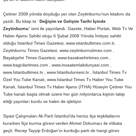
Çetiner 2008 yılında doyduğu yer olan Zeytinburnu’nun kitabını da
yazdı. Bu kitap ta ‘
Değişim ve Gelişim Tarihi İçinde
Zeytinburnu
” ismi ile yayınlandı. Gazete, Haber Portalı, Web Tv Ve
Haber Ajansı Sahibi oluşu 6 Şubat 2008 Yılında İmtiyaz sahibi
olduğu İstanbul Times Gazetesi, www.istanbultimes.com.tr,
Zeytinburnu Times Gazetesi, www.zeytinburnutimes.com ,
Başakşehir Times Gazetesi, www.basaksehirtimes.com ,
www.bagcilartimes.com , www.insaatemlakdunyasi.com ,
www.İstanbultimes.tv , www.İstanbulunsesi.tv , İstanbul Times Tv
Özel You Tube Kanalı, www.İstanbul Times Tv Haber You Tube
Kanalı, İstanbul Times Tv Haber Ajansı (İTHA) Hüseyin Çetiner You
Tube kanalı başta olmak üzere her gün milyonlarca kişinin takip
ettiği yayınları kurdu ve halen de işletiyor.
Siyasi Çalışmaları Ak Parti İstanbul’da henüz ilçe teşkilatlarını
kurarken İlçe kurma görevi verilen Ahmet Dokumacı ile irtibata
geçti. Recep Tayyip Erdoğan’ın kurduğu parti de hangi görev