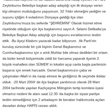
Zeytinburnu Belediye başkan aday adaylığı için ilk dosyayı veren
kişi olmanın mutluluğunu yaşıyorum. 32 Yıldır ekmeğini yediğim ve
suyunu içtiğim 4 evladımın Dünyaya geldiği ilçe olan
Zeytinburnu’muza bu seferde “ŞEHREMİNİ” Olarak hizmet etme
niyetinde olduğum için ilçe başkanımız sayın A. Selami Delibalta’ya
Belediye Başkan Aday adaylığı için başvuru evraklarımızı teslim
ettik. -Bu ilçeyi Kitabını yazacak kadar biliyorum. Ak Parti’nin
kuruluş sürecinde bir çok kişinin Genel Başkanımız ve
Cumhurbaşkanımız için o artık Muhtar bile olmaz dedikleri bir ortam
da bizler kendi bütçemizde ciddi bir harcama yaparak ilçenin 2.
büyük mahallesi olan SÜMER’ in lokalini açıp canla başla partimizin
başarısı için emek harcadık. Genel başkanımızın çaba ve
çalışmaları Allah’ın da nasip etmesi ile girdiğimiz ilk seçimde iktidar
olduk. -20 Mart 2004′ de ilçe başkan yardımcısı olarak 28 Mart
2004 tarihinde yapılan Kazlıçeşme Mitinginin tertip komitesi üyesi
olmamız nedeni ile alanı saat 12.30 ‘da başka bir siyasi partiye
teslim etmediğimiz için 2 arkadaşım ile beraber hakkımızda açılan
davadan dolayı HAPİS cezası aldık.