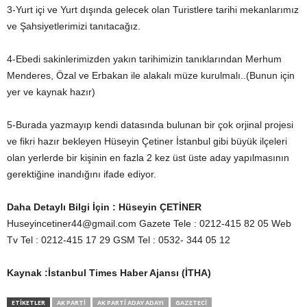
3-Yurt içi ve Yurt dışında gelecek olan Turistlere tarihi mekanlarımız
ve Şahsiyetlerimizi tanıtacağız.
4-Ebedi sakinlerimizden yakın tarihimizin tanıklarından Merhum
Menderes, Özal ve Erbakan ile alakalı müze kurulmalı..(Bunun için
yer ve kaynak hazır)
5-Burada yazmayıp kendi datasında bulunan bir çok orjinal projesi
ve fikri hazır bekleyen Hüseyin Çetiner İstanbul gibi büyük ilçeleri
olan yerlerde bir kişinin en fazla 2 kez üst üste aday yapılmasının
gerektiğine inandığını ifade ediyor.
Daha Detaylı Bilgi İçin : Hüseyin ÇETİNER
Huseyincetiner44@gmail.com Gazete Tele : 0212-415 82 05 Web
Tv Tel : 0212-415 17 29 GSM Tel : 0532- 344 05 12
Kaynak :İstanbul Times Haber Ajansı (İTHA)
ETIKETLER
AK PARTI
AK PARTI ADAY ADAYI
GAZETECI