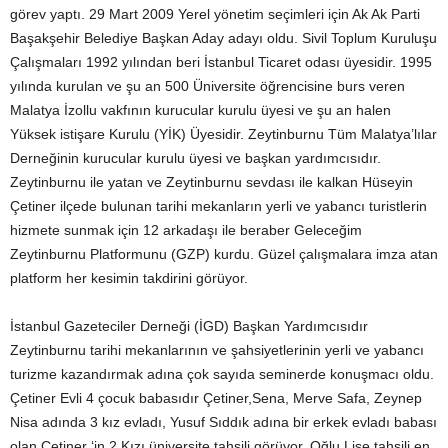
görev yaptı. 29 Mart 2009 Yerel yönetim seçimleri için Ak Ak Parti
Başakşehir Belediye Başkan Aday adayı oldu. Sivil Toplum Kuruluşu
Çalışmaları 1992 yılından beri İstanbul Ticaret odası üyesidir. 1995
yılında kurulan ve şu an 500 Üniversite öğrencisine burs veren
Malatya İzollu vakfının kurucular kurulu üyesi ve şu an halen
Yüksek istişare Kurulu (YİK) Üyesidir. Zeytinburnu Tüm Malatya’lılar
Derneğinin kurucular kurulu üyesi ve başkan yardımcısıdır.
Zeytinburnu ile yatan ve Zeytinburnu sevdası ile kalkan Hüseyin
Çetiner ilçede bulunan tarihi mekanların yerli ve yabancı turistlerin
hizmete sunmak için 12 arkadaşı ile beraber Geleceğim
Zeytinburnu Platformunu (GZP) kurdu. Güzel çalışmalara imza atan
platform her kesimin takdirini görüyor.
İstanbul Gazeteciler Derneği (İGD) Başkan Yardımcısıdır
Zeytinburnu tarihi mekanlarının ve şahsiyetlerinin yerli ve yabancı
turizme kazandırmak adına çok sayıda seminerde konuşmacı oldu.
Çetiner Evli 4 çocuk babasıdır Çetiner,Sena, Merve Safa, Zeynep
Nisa adında 3 kız evladı, Yusuf Sıddık adına bir erkek evladı babası
olan Çetiner ‘in 2 Kızı üniversite tahsili görüyor. Oğlu Lise tahsili en