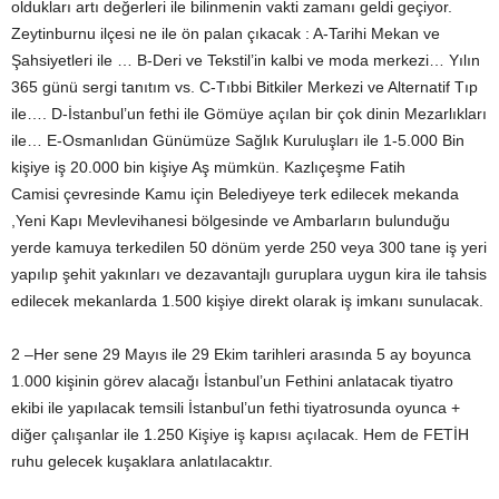
oldukları artı değerleri ile bilinmenin vakti zamanı geldi geçiyor.
Zeytinburnu ilçesi ne ile ön palan çıkacak : A-Tarihi Mekan ve
Şahsiyetleri ile … B-Deri ve Tekstil’in kalbi ve moda merkezi… Yılın
365 günü sergi tanıtım vs. C-Tıbbi Bitkiler Merkezi ve Alternatif Tıp
ile…. D-İstanbul’un fethi ile Gömüye açılan bir çok dinin Mezarlıkları
ile… E-Osmanlıdan Günümüze Sağlık Kuruluşları ile 1-5.000 Bin
kişiye iş 20.000 bin kişiye Aş mümkün. Kazlıçeşme Fatih
Camisi çevresinde Kamu için Belediyeye terk edilecek mekanda
,Yeni Kapı Mevlevihanesi bölgesinde ve Ambarların bulunduğu
yerde kamuya terkedilen 50 dönüm yerde 250 veya 300 tane iş yeri
yapılıp şehit yakınları ve dezavantajlı guruplara uygun kira ile tahsis
edilecek mekanlarda 1.500 kişiye direkt olarak iş imkanı sunulacak.
2 –Her sene 29 Mayıs ile 29 Ekim tarihleri arasında 5 ay boyunca
1.000 kişinin görev alacağı İstanbul’un Fethini anlatacak tiyatro
ekibi ile yapılacak temsili İstanbul’un fethi tiyatrosunda oyunca +
diğer çalışanlar ile 1.250 Kişiye iş kapısı açılacak. Hem de FETİH
ruhu gelecek kuşaklara anlatılacaktır.