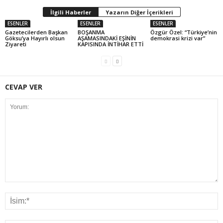
İlgili Haberler
Yazarın Diğer İçerikleri
ESENLER
ESENLER
ESENLER
Gazetecilerden Başkan
BOŞANMA
Özgür Özel: “Türkiye’nin
Göksu’ya Hayırlı olsun
AŞAMASINDAKİ EŞİNİN
demokrasi krizi var”
Ziyareti
KAPISINDA İNTİHAR ETTİ
CEVAP VER