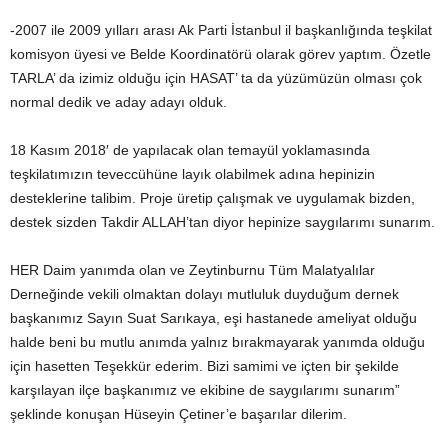
-2007 ile 2009 yılları arası Ak Parti İstanbul il başkanlığında teşkilat
komisyon üyesi ve Belde Koordinatörü olarak görev yaptım. Özetle
TARLA’ da izimiz olduğu için HASAT’ ta da yüzümüzün olması çok
normal dedik ve aday adayı olduk.
18 Kasım 2018′ de yapılacak olan temayül yoklamasında
teşkilatımızın teveccühüne layık olabilmek adına hepinizin
desteklerine talibim. Proje üretip çalışmak ve uygulamak bizden,
destek sizden Takdir ALLAH’tan diyor hepinize saygılarımı sunarım.
HER Daim yanımda olan ve Zeytinburnu Tüm Malatyalılar
Derneğinde vekili olmaktan dolayı mutluluk duyduğum dernek
başkanımız Sayın Suat Sarıkaya, eşi hastanede ameliyat olduğu
halde beni bu mutlu anımda yalnız bırakmayarak yanımda olduğu
için hasetten Teşekkür ederim. Bizi samimi ve içten bir şekilde
karşılayan ilçe başkanımız ve ekibine de saygılarımı sunarım”
şeklinde konuşan Hüseyin Çetiner’e başarılar dilerim.