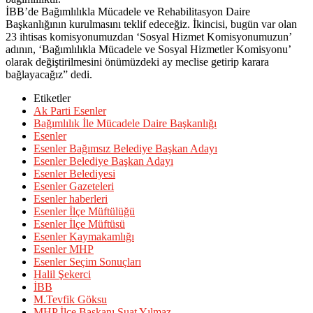
İBB’de Bağımlılıkla Mücadele ve Rehabilitasyon Daire
Başkanlığının kurulmasını teklif edeceğiz. İkincisi, bugün var olan
23 ihtisas komisyonumuzdan ‘Sosyal Hizmet Komisyonumuzun’
adının, ‘Bağımlılıkla Mücadele ve Sosyal Hizmetler Komisyonu’
olarak değiştirilmesini önümüzdeki ay meclise getirip karara
bağlayacağız” dedi.
Etiketler
Ak Parti Esenler
Bağımlılık İle Mücadele Daire Başkanlığı
Esenler
Esenler Bağımsız Belediye Başkan Adayı
Esenler Belediye Başkan Adayı
Esenler Belediyesi
Esenler Gazeteleri
Esenler haberleri
Esenler İlçe Müftülüğü
Esenler İlçe Müftüsü
Esenler Kaymakamlığı
Esenler MHP
Esenler Seçim Sonuçları
Halil Şekerci
İBB
M.Tevfik Göksu
MHP İlçe Başkanı Suat Yılmaz