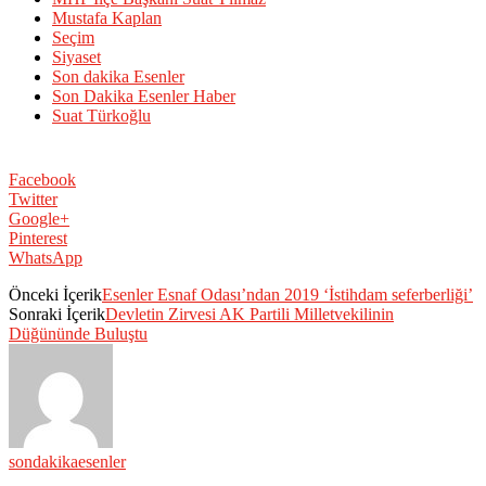
Mustafa Kaplan
Seçim
Siyaset
Son dakika Esenler
Son Dakika Esenler Haber
Suat Türkoğlu
Facebook
Twitter
Google+
Pinterest
WhatsApp
Önceki İçerik
Esenler Esnaf Odası’ndan 2019 ‘İstihdam seferberliği’
Sonraki İçerik
Devletin Zirvesi AK Partili Milletvekilinin
Düğününde Buluştu
sondakikaesenler