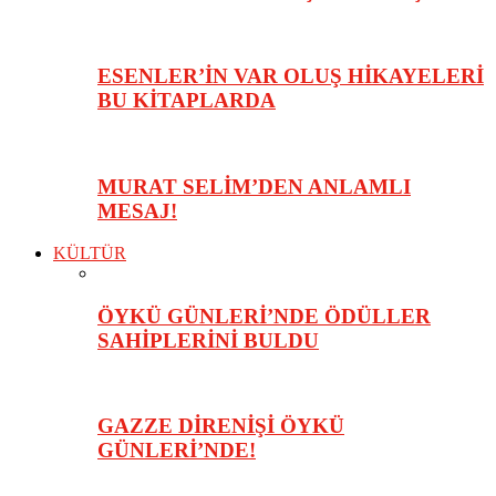
ESENLER’İN VAR OLUŞ HİKAYELERİ
BU KİTAPLARDA
MURAT SELİM’DEN ANLAMLI
MESAJ!
KÜLTÜR
ÖYKÜ GÜNLERİ’NDE ÖDÜLLER
SAHİPLERİNİ BULDU
GAZZE DİRENİŞİ ÖYKÜ
GÜNLERİ’NDE!