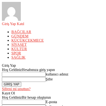
Giriş Yap
Katıl
BAĞCILAR
GÜNDEM
KÜÇÜKÇEKMECE
SİYASET
KÜLTÜR
SPOR
SAĞLIK
Giriş Yap
Hoş Geldiniz
Hesabınıza giriş yapın
kullanıcı adınız
Şifre
Şifreni mi unuttun?
Kayıt Ol
Hoş Geldiniz
Bir hesap oluşturun
E-posta