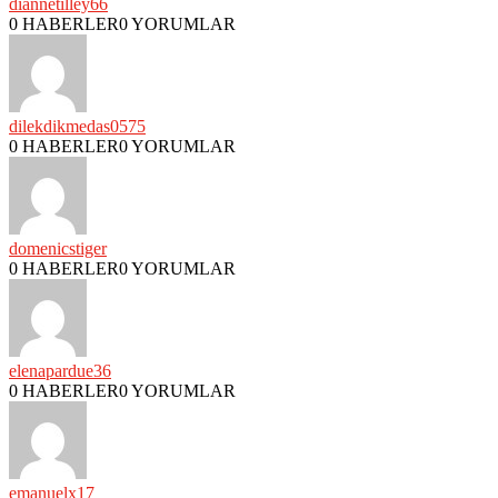
diannetilley66
0 HABERLER
0 YORUMLAR
dilekdikmedas0575
0 HABERLER
0 YORUMLAR
domenicstiger
0 HABERLER
0 YORUMLAR
elenapardue36
0 HABERLER
0 YORUMLAR
emanuelx17