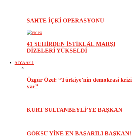
SAHTE İÇKİ OPERASYONU
41 ŞEHİRDEN İSTİKLÂL MARŞI
DİZELERİ YÜKSELDİ
SİYASET
Özgür Özel: “Türkiye’nin demokrasi krizi
var”
KURT SULTANBEYLİ’YE BAŞKAN
GÖKSU YİNE EN BAŞARILI BAŞKAN!