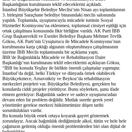
Başkanlığının kurulmasını teklif edeceklerini açıkladı.
İstanbul Büyükşehir Belediye Meclisi’nin Nisan ayı toplantılarının
3. birleşimi Saraçhane belediye binasındaki meclis salonunda
yapıldı. Toplantıda, uyuşturucuyla mücadele isminin Sosyal
Hizmetler Komisyonu’na eklenmesi, toplumsal cinsiyet eşitliği için
ortak çalışılması konusunda fikir birliğine varıldı. AK Parti İBB
Grup Başkanvekili ve Esenler Belediye Başkanı Mehmet Tevfik
Göksu, AK Parti’nin Uyuşturucu ile Mücadele Komisyonu’nun
kurulmasına karşı çıktığı algısının oluşturulmaya çalışılmasının
üzerine İBB Meclis toplantısında bir açıklama yaptı.
İBB’de Bağımlılıkla Mücadele ve Rehabilitasyon Daire
Başkanlığı’nın kurulmasını teklif edeceklerini açıklayan Göksu,
“İBB bu konuda Yeşilay ile birlikte önemli çalışmalar yapmıştır.
İstanbul’da değil, belki Türkiye ve dünyada örnek olabilecek
Büyükçekmece, Arnavutköy ve Beykoz’da rehabilitasyon
merkezleri projeleri var. Büyükşehir Belediyesi, gerçekten bu
konularda ciddi projeler yürütüyor. Bunu söylerken, şunu ifade
etmem gerekiyor: Bağımlılık sadece ve sadece uyuşturucudan
devam eden bir problem değildir. Mutlak suretle gerek yerel
yönetimler gerekse merkezi hükümetimize düşen tarihi
sorumlulukları vardır.
Bu konuda büyük emek ortaya koyarak gayret göstermek
zorundayız. Ancak bağımlılık dediğimizde alkol, tütün ve hele hele
çağımızın getirmiş olduğu önemli problemlerden biri olan dijital de
bağımlılıktır.