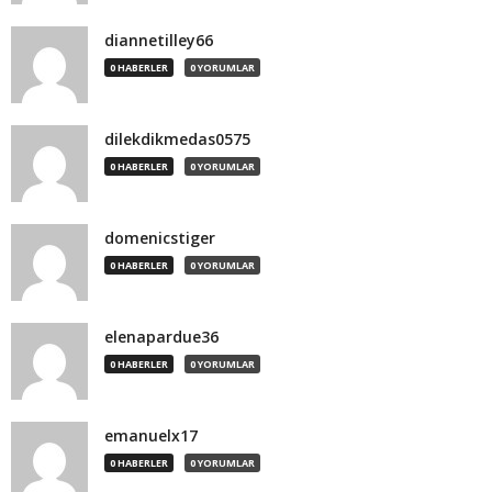
diannetilley66
0 HABERLER
0 YORUMLAR
dilekdikmedas0575
0 HABERLER
0 YORUMLAR
domenicstiger
0 HABERLER
0 YORUMLAR
elenapardue36
0 HABERLER
0 YORUMLAR
emanuelx17
0 HABERLER
0 YORUMLAR