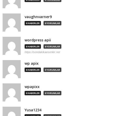
vaughnvarner9
0 HABERLER
0 YORUMLAR
wordpress apii
0 HABERLER
0 YORUMLAR
https://sondakikaesenler.net
wp apix
0 HABERLER
0 YORUMLAR
wpapixx
0 HABERLER
0 YORUMLAR
Yusa1234