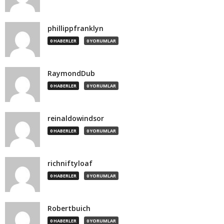
phillippfranklyn
0 HABERLER
0 YORUMLAR
RaymondDub
0 HABERLER
0 YORUMLAR
reinaldowindsor
0 HABERLER
0 YORUMLAR
richniftyloaf
0 HABERLER
0 YORUMLAR
Robertbuich
0 HABERLER
0 YORUMLAR