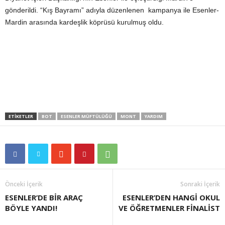
gönderildi. “Kış Bayramı” adıyla düzenlenen kampanya ile Esenler-
Mardin arasında kardeşlik köprüsü kurulmuş oldu.
ETIKETLER
BOT
ESENLER MÜFTÜLÜĞÜ
MONT
YARDIM
Önceki İçerik
Sonraki İçerik
ESENLER’DE BİR ARAÇ
ESENLER’DEN HANGİ OKUL
BÖYLE YANDI!
VE ÖĞRETMENLER FİNALİST