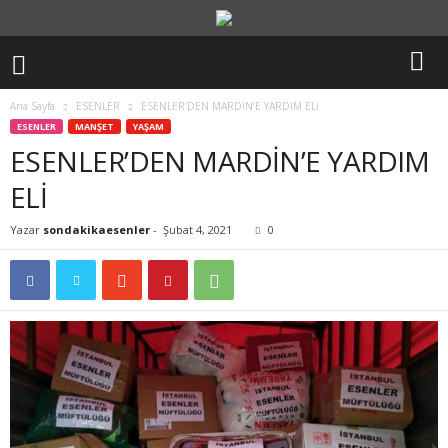
Ana Sayfa
ESENLER
ESENLER’DEN MARDİN’E YARDIM ELİ
ESENLER
MANŞET
YAŞAM
ESENLER’DEN MARDİN’E YARDIM
ELİ
Yazar
sondakikaesenler
-
Şubat 4, 2021
0