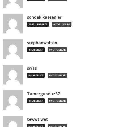
sondakikaesenler
2146 HABERLER
0 YORUMLAR
stephanwalton
0 HABERLER
0 YORUMLAR
sw lsl
0 HABERLER
0 YORUMLAR
Tamergunduz37
0 HABERLER
0 YORUMLAR
tewwt wet
0 HABERLER
0 YORUMLAR