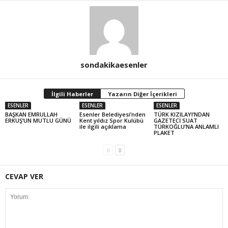
sondakikaesenler
İlgili Haberler
Yazarın Diğer İçerikleri
ESENLER
ESENLER
ESENLER
BAŞKAN EMRULLAH
Esenler Belediyesi’nden
TÜRK KIZILAYI’NDAN
ERKUŞ’UN MUTLU GÜNÜ
Kent yıldız Spor Kulübü
GAZETECİ SUAT
ile ilgili açıklama
TÜRKOĞLU’NA ANLAMLI
PLAKET
CEVAP VER