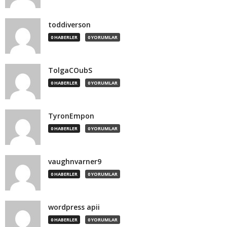
toddiverson
0 HABERLER
0 YORUMLAR
TolgaCOubS
0 HABERLER
0 YORUMLAR
TyronEmpon
0 HABERLER
0 YORUMLAR
vaughnvarner9
0 HABERLER
0 YORUMLAR
wordpress apii
0 HABERLER
0 YORUMLAR