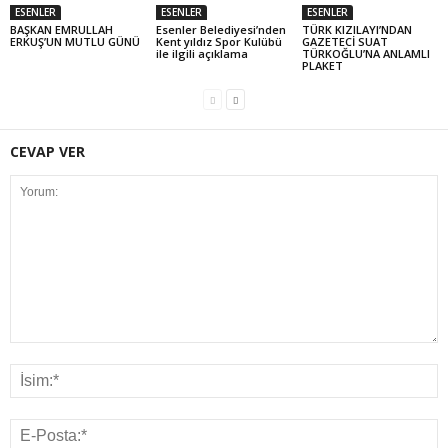
ESENLER
ESENLER
ESENLER
BAŞKAN EMRULLAH
Esenler Belediyesi’nden
TÜRK KIZILAYI’NDAN
ERKUŞ’UN MUTLU GÜNÜ
Kent yıldız Spor Kulübü
GAZETECİ SUAT
ile ilgili açıklama
TÜRKOĞLU’NA ANLAMLI
PLAKET
CEVAP VER