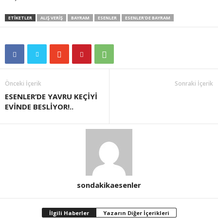
ETIKETLER
ALIŞ VERIŞ
BAYRAM
ESENLER
ESENLER'DE BAYRAM
Önceki İçerik
Sonraki İçerik
ESENLER’DE YAVRU KEÇİYİ
EVİNDE BESLİYOR!..
sondakikaesenler
İlgili Haberler
Yazarın Diğer İçerikleri