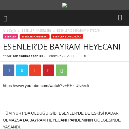
Ana Sayfa
ESENLER HABERLERİ
ESENLER’DE BAYRAM HEYECANI
ESENLER
ESENLER HABERLERİ
ESENLER SON DAKİKA
ESENLER’DE BAYRAM HEYECANI
Yazar
sondakikaesenler
-
Temmuz 20, 2021
0
https://www.youtube.com/watch?v=RHr-Ufv5rck
TÜM YURT’DA OLDUĞU GİBİ ESENLER’DE DE ESKİSİ KADAR
OLMAZSA DA BAYRAM HEYECANI PANDEMİNİN GÖLGESİNDE
YAŞANDI.