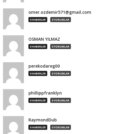
omer.ozdemir571@gmail.com
0 HABERLER
0 YORUMLAR
OSMAN YILMAZ
0 HABERLER
0 YORUMLAR
perekodareg00
0 HABERLER
0 YORUMLAR
phillippfranklyn
0 HABERLER
0 YORUMLAR
RaymondDub
0 HABERLER
0 YORUMLAR