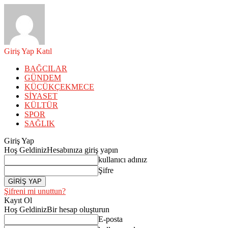
Giriş Yap
Katıl
BAĞCILAR
GÜNDEM
KÜÇÜKÇEKMECE
SİYASET
KÜLTÜR
SPOR
SAĞLIK
Giriş Yap
Hoş Geldiniz
Hesabınıza giriş yapın
kullanıcı adınız
Şifre
Şifreni mi unuttun?
Kayıt Ol
Hoş Geldiniz
Bir hesap oluşturun
E-posta