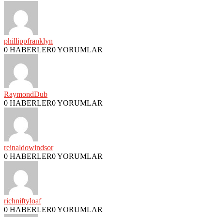
phillippfranklyn
0 HABERLER
0 YORUMLAR
RaymondDub
0 HABERLER
0 YORUMLAR
reinaldowindsor
0 HABERLER
0 YORUMLAR
richniftyloaf
0 HABERLER
0 YORUMLAR