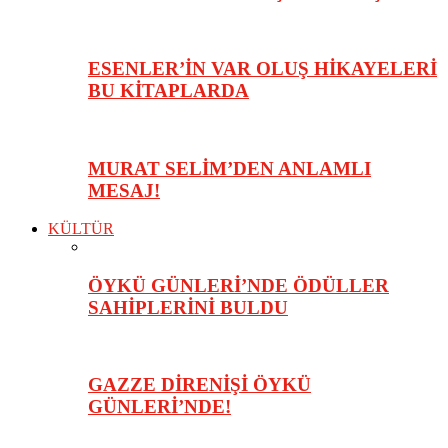
ESENLER’İN VAR OLUŞ HİKAYELERİ
BU KİTAPLARDA
MURAT SELİM’DEN ANLAMLI
MESAJ!
KÜLTÜR
ÖYKÜ GÜNLERİ’NDE ÖDÜLLER
SAHİPLERİNİ BULDU
GAZZE DİRENİŞİ ÖYKÜ
GÜNLERİ’NDE!