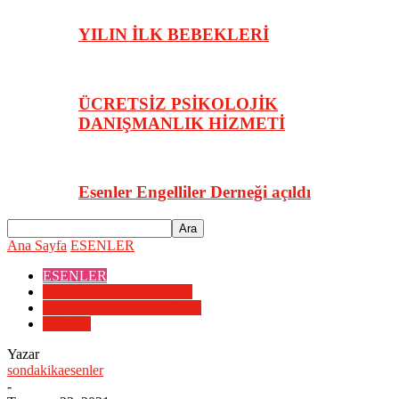
YILIN İLK BEBEKLERİ
ÜCRETSİZ PSİKOLOJİK
DANIŞMANLIK HİZMETİ
Esenler Engelliler Derneği açıldı
Ana Sayfa
ESENLER
ESENLER
ESENLER HABERLERİ
ESENLER SON DAKİKA
GENEL
Yazar
sondakikaesenler
-