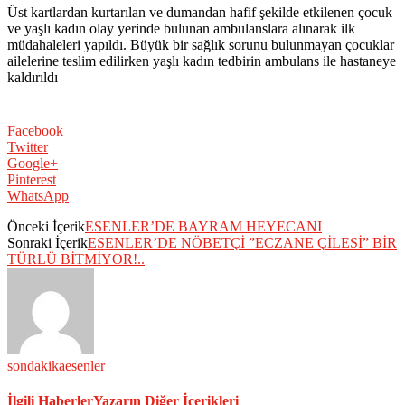
Üst kartlardan kurtarılan ve dumandan hafif şekilde etkilenen çocuk
ve yaşlı kadın olay yerinde bulunan ambulanslara alınarak ilk
müdahaleleri yapıldı. Büyük bir sağlık sorunu bulunmayan çocuklar
ailelerine teslim edilirken yaşlı kadın tedbirin ambulans ile hastaneye
kaldırıldı
Facebook
Twitter
Google+
Pinterest
WhatsApp
Önceki İçerik
ESENLER’DE BAYRAM HEYECANI
Sonraki İçerik
ESENLER’DE NÖBETÇİ ”ECZANE ÇİLESİ” BİR
TÜRLÜ BİTMİYOR!..
sondakikaesenler
İlgili Haberler
Yazarın Diğer İçerikleri