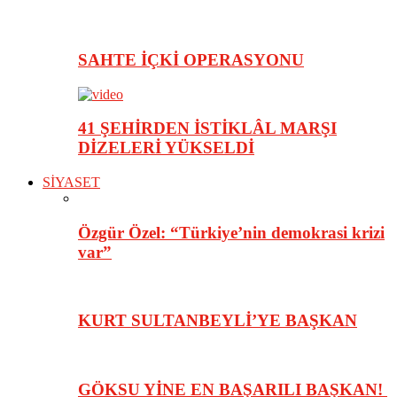
SAHTE İÇKİ OPERASYONU
41 ŞEHİRDEN İSTİKLÂL MARŞI
DİZELERİ YÜKSELDİ
SİYASET
Özgür Özel: “Türkiye’nin demokrasi krizi
var”
KURT SULTANBEYLİ’YE BAŞKAN
GÖKSU YİNE EN BAŞARILI BAŞKAN!